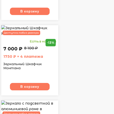
В корзину
Доступны любые размеры
Есть в наличии
-13%
8 100 ₽
7 000 ₽
1750
₽ × 4 платежа
Зеркальный Шкафчик
Монтана
В корзину
Доступны любые размеры