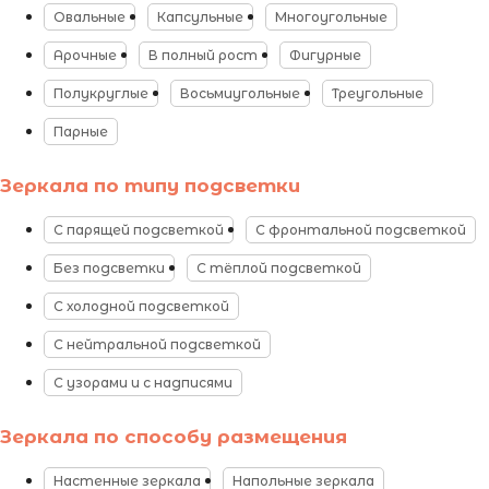
Овальные
Капсульные
Многоугольные
Арочные
В полный рост
Фигурные
Полукруглые
Восьмиугольные
Треугольные
Парные
Зеркала по типу подсветки
С парящей подсветкой
С фронтальной подсветкой
Без подсветки
С тёплой подсветкой
С холодной подсветкой
С нейтральной подсветкой
С узорами и с надписями
Зеркала по способу размещения
Настенные зеркала
Напольные зеркала