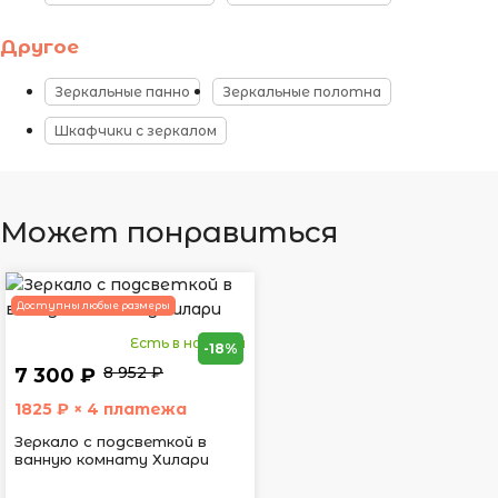
Другое
Зеркальные панно
Зеркальные полотна
Шкафчики с зеркалом
Может понравиться
Доступны любые размеры
Есть в наличии
-18%
8 952 ₽
7 300 ₽
1825
₽ × 4 платежа
Зеркало с подсветкой в
ванную комнату Хилари