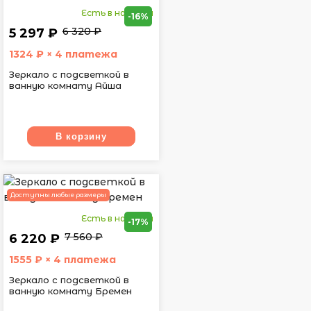
Есть в наличии
-16%
6 320 ₽
5 297 ₽
1324
₽ × 4 платежа
Зеркало с подсветкой в
ванную комнату Айша
В корзину
Доступны любые размеры
Есть в наличии
-17%
7 560 ₽
6 220 ₽
1555
₽ × 4 платежа
Зеркало с подсветкой в
ванную комнату Бремен