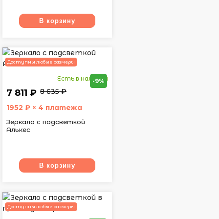
В корзину
Доступны любые размеры
Есть в наличии
-9%
8 635 ₽
7 811 ₽
1952
₽ × 4 платежа
Зеркало с подсветкой
Алькес
В корзину
Доступны любые размеры