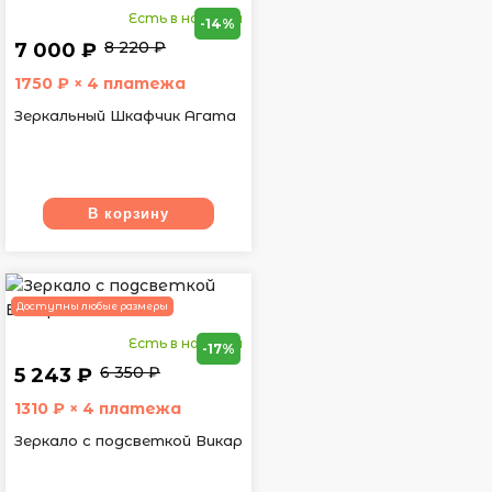
Есть в наличии
-14%
8 220 ₽
7 000 ₽
1750
₽ × 4 платежа
Зеркальный Шкафчик Агата
В корзину
Доступны любые размеры
Есть в наличии
-17%
6 350 ₽
5 243 ₽
1310
₽ × 4 платежа
Зеркало с подсветкой Викар