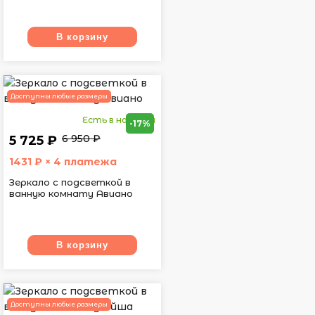
В корзину
Доступны любые размеры
Есть в наличии
-17%
6 950 ₽
5 725 ₽
1431
₽ × 4 платежа
Зеркало с подсветкой в
ванную комнату Авиано
В корзину
Доступны любые размеры