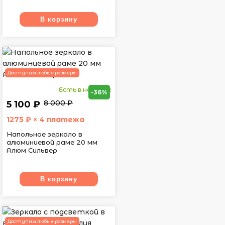
В корзину
Доступны любые размеры
Есть в наличии
-36%
8 000 ₽
5 100 ₽
1275
₽ × 4 платежа
Напольное зеркало в
алюминиевой раме 20 мм
Алюм Сильвер
В корзину
Доступны любые размеры