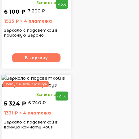
Есть в наличии
-15%
7 200 ₽
6 100 ₽
1525
₽ × 4 платежа
Зеркало с подсветкой в
прихожую Верано
В корзину
Доступны любые размеры
Есть в наличии
-21%
6 740 ₽
5 324 ₽
1331
₽ × 4 платежа
Зеркало с подсветкой в
ванную комнату Роуз