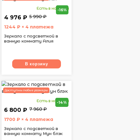
Есть в наличии
-16%
5 990 ₽
4 976 ₽
1244
₽ × 4 платежа
Зеркало с подсветкой в
ванную комнату Алия
В корзину
Доступны любые размеры
Есть в наличии
-14%
7 960 ₽
6 800 ₽
1700
₽ × 4 платежа
Зеркало с подсветкой в
ванную комнату Мун блэк