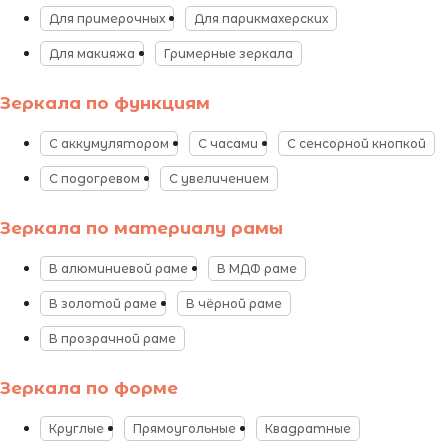
Для примерочных
Для парикмахерских
Для макияжа
Гримерные зеркала
Зеркала по функциям
С аккумулятором
С часами
С сенсорной кнопкой
С подогревом
С увеличением
Зеркала по материалу рамы
В алюминиевой раме
В МДФ раме
В золотой раме
В чёрной раме
В прозрачной раме
Зеркала по форме
Круглые
Прямоугольные
Квадратные