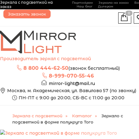
Это зеркало мы можем
Зеркала с подсветкой на
Партнёрам
Зеркала на заказ
Во
изготовить по вашим
-
+
заказ
Наш блог
Дилерам
размерам
0
Заказать звонок
Производитель зеркал с подсветкой
8 800 444-62-50
(звонок бесплатный)
8-999-070-55-46
mirror-light@mail.ru
Москва, м. Академическая, ул. Вавилова 57 (по звонку)
ПН-ПТ с 9:00 до 20:00, СБ-ВС с 11:00 до 20:00
Зеркала с подсветкой
Каталог
Зеркало с
подсветкой в форме полукруга Того