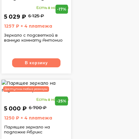
Есть в наличии
-17%
6 125 ₽
5 029 ₽
1257
₽ × 4 платежа
Зеркало с подсветкой в
ванную комнату Антонио
В корзину
Доступны любые размеры
Есть в наличии
-25%
6 700 ₽
5 000 ₽
1250
₽ × 4 платежа
Парящее зеркало на
подложке Абрикс