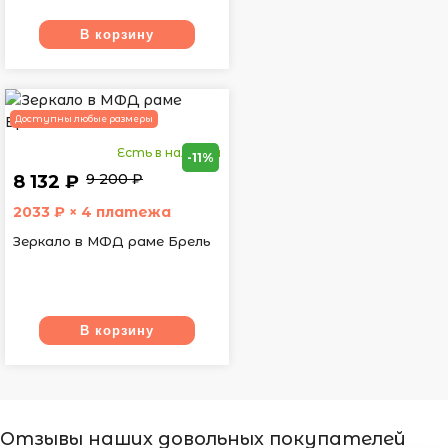
В корзину
Доступны любые размеры
Есть в наличии
-11%
9 200 ₽
8 132 ₽
2033
₽ × 4 платежа
Зеркало в МФД раме Брель
В корзину
Отзывы наших довольных покупателей