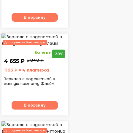
В корзину
Доступны любые размеры
Есть в наличии
-20%
5 840 ₽
4 655 ₽
1163
₽ × 4 платежа
Зеркало с подсветкой в
ванную комнату Флейм
В корзину
Доступны любые размеры