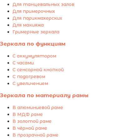
Для танцевальных залов
Для примерочных
Для парикмахерских
Для макияжа
Гримерные зеркала
Зеркала по функциям
С аккумулятором
С часами
С сенсорной кнопкой
С подогревом
С увеличением
Зеркала по материалу рамы
В алюминиевой раме
В МДФ раме
В золотой раме
В чёрной раме
В прозрачной раме