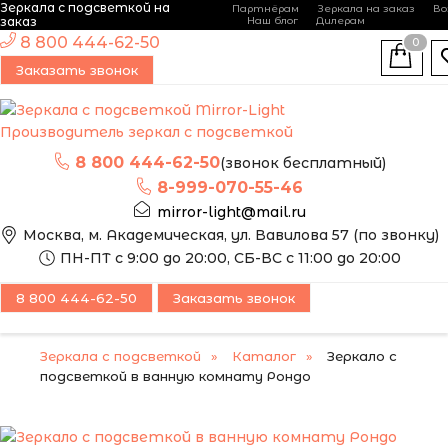
Зеркала с подсветкой на
Партнёрам
Зеркала на заказ
Во
-
+
заказ
Наш блог
Дилерам
ЭТО ЗЕРКАЛО МЫ
8 800 444-62-50
0
МОЖЕМ ИЗГОТОВИТЬ
НОВИНКА
Заказать звонок
ПО ВАШИМ
РАЗМЕРАМ
Производитель зеркал с подсветкой
8 800 444-62-50
(звонок бесплатный)
8-999-070-55-46
mirror-light@mail.ru
Москва, м. Академическая, ул. Вавилова 57 (по звонку)
ПН-ПТ с 9:00 до 20:00, СБ-ВС с 11:00 до 20:00
8 800 444-62-50
Заказать звонок
Зеркала с подсветкой
Каталог
Зеркало с
подсветкой в ванную комнату Рондо