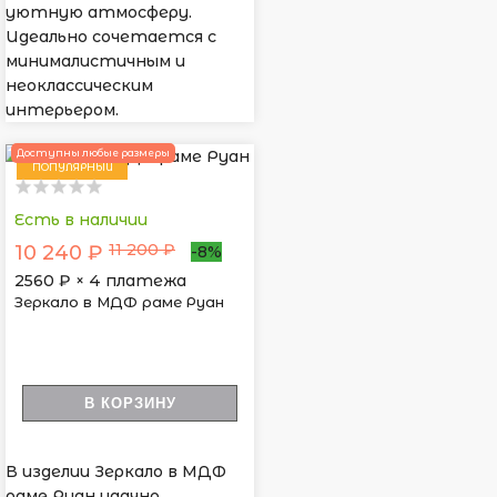
уютную атмосферу.
Идеально сочетается с
минималистичным и
неоклассическим
интерьером.
Доступны любые размеры
ПОПУЛЯРНЫЙ
Есть в наличии
11 200 ₽
10 240 ₽
-8%
2560
₽ × 4 платежа
Зеркало в МДФ раме Руан
В КОРЗИНУ
В изделии Зеркало в МДФ
раме Руан удачно