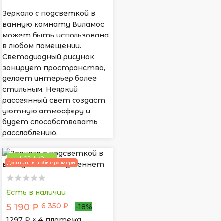
Зеркало с подсветкой в
ванную комнату Виламос
может быть использована
в любом помещении.
Светодиодный рисунок
зонирует пространство,
делает интерьер более
стильным. Неяркий
рассеянный свет создаст
уютную атмосферу и
будет способствовать
расслаблению.
НОВИНКА
Доступны любые размеры
Есть в наличии
6 350 ₽
5 190 ₽
-18%
1297
₽ × 4 платежа