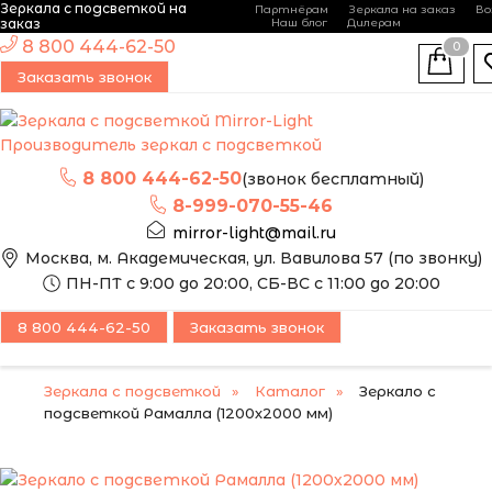
Зеркала с подсветкой на
Партнёрам
Зеркала на заказ
Во
-
+
заказ
Наш блог
Дилерам
ЭТО ЗЕРКАЛО МЫ
8 800 444-62-50
0
МОЖЕМ ИЗГОТОВИТЬ
Заказать звонок
ПО ВАШИМ
РАЗМЕРАМ
Производитель зеркал с подсветкой
8 800 444-62-50
(звонок бесплатный)
8-999-070-55-46
mirror-light@mail.ru
Москва, м. Академическая, ул. Вавилова 57 (по звонку)
ПН-ПТ с 9:00 до 20:00, СБ-ВС с 11:00 до 20:00
8 800 444-62-50
Заказать звонок
Зеркала с подсветкой
Каталог
Зеркало с
подсветкой Рамалла (1200х2000 мм)