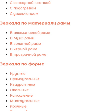
С сенсорной кнопкой
С подогревом
С увеличением
Зеркала по материалу рамы
В алюминиевой раме
В МДФ раме
В золотой раме
В чёрной раме
В прозрачной раме
Зеркала по форме
Круглые
Прямоугольные
Квадратные
Овальные
Капсульные
Многоугольные
Арочные