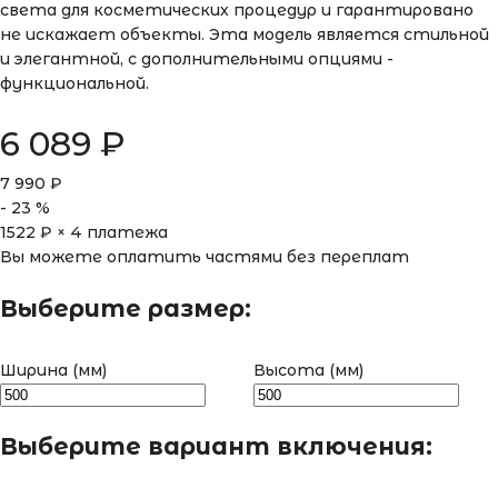
света для косметических процедур и гарантировано
не искажает объекты. Эта модель является стильной
и элегантной, с дополнительными опциями -
функциональной.
6 089
₽
7 990
₽
-
23
%
1522
₽ × 4 платежа
Вы можете оплатить частями без переплат
Выберите размер:
Ширина (мм)
Высота (мм)
Выберите вариант включения: