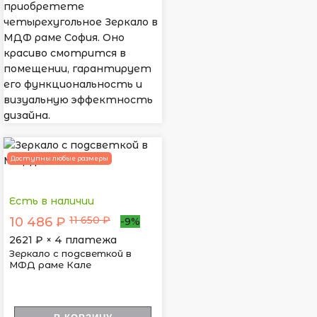
приобретете
четырехугольное Зеркало в
МДФ раме София. Оно
красиво смотрится в
помещении, гарантирует
его функциональность и
визуальную эффектность
дизайна.
Доступны любые размеры
Есть в наличии
11 650 ₽
10 486 ₽
-9%
2621
₽ × 4 платежа
Зеркало с подсветкой в
МФД раме Кале