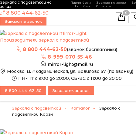
Зеркала с подсветкой на
Партнёрам
Зеркала на заказ
Во
-
+
заказ
Наш блог
Дилерам
ЭТО ЗЕРКАЛО МЫ
8 800 444-62-50
0
МОЖЕМ ИЗГОТОВИТЬ
Заказать звонок
ПО ВАШИМ
РАЗМЕРАМ
Производитель зеркал с подсветкой
8 800 444-62-50
(звонок бесплатный)
8-999-070-55-46
mirror-light@mail.ru
Москва, м. Академическая, ул. Вавилова 57 (по звонку)
ПН-ПТ с 9:00 до 20:00, СБ-ВС с 11:00 до 20:00
8 800 444-62-50
Заказать звонок
Зеркала с подсветкой
Каталог
Зеркало с
подсветкой Карэн