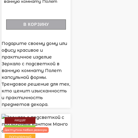
ванную комнату Полет
В КОРЗИНУ
Подарите своему дому или
офису красивое и
практичное изделие
Зеркало с подсветкой в
ванную комнату Полет
капсульной формы.
Трендовое решение для тех,
кто ценит изысканность
и практичность
предметов декора.
АКЦИЯ!
НОВИНКА
Доступны любые размеры
ПОПУЛЯРНЫЙ