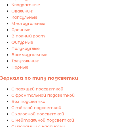
Квадратные
Овальные
Капсульные
Многоугольные
Арочные
В полный рост
Фигурные
Полукруглые
Восьмиугольные
Треугольные
Парные
Зеркала по типу подсветки
С парящей подсветкой
С фронтальной подсветкой
Без подсветки
С тёплой подсветкой
С холодной подсветкой
С нейтральной подсветкой
С узорами и с надписями