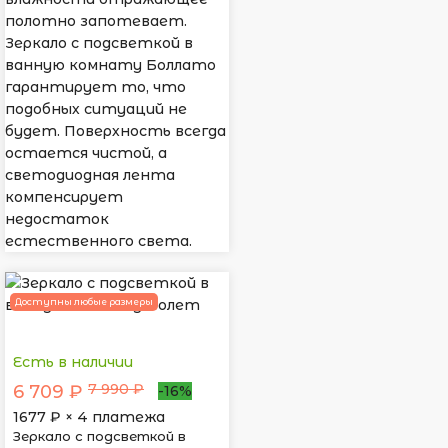
полотно запотевает.
Зеркало с подсветкой в
ванную комнату Боллато
гарантирует то, что
подобных ситуаций не
будет. Поверхность всегда
остается чистой, а
светодиодная лента
компенсирует
недостаток
естественного света.
Доступны любые размеры
Есть в наличии
7 990 ₽
6 709 ₽
-16%
1677
₽ × 4 платежа
Зеркало с подсветкой в