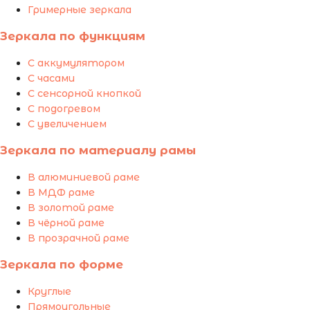
Гримерные зеркала
Зеркала по функциям
С аккумулятором
С часами
С сенсорной кнопкой
С подогревом
С увеличением
Зеркала по материалу рамы
В алюминиевой раме
В МДФ раме
В золотой раме
В чёрной раме
В прозрачной раме
Зеркала по форме
Круглые
Прямоугольные