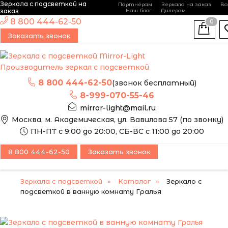
Зеркала с подсветкой на
Партнёрам
Зеркала на заказ
Во
-
+
заказ
Наш блог
Дилерам
ЭТО ЗЕРКАЛО МЫ
8 800 444-62-50
0
МОЖЕМ ИЗГОТОВИТЬ
ПОПУЛЯРНЫЙ
Заказать звонок
ПО ВАШИМ
РАЗМЕРАМ
Производитель зеркал с подсветкой
8 800 444-62-50
(звонок бесплатный)
8-999-070-55-46
mirror-light@mail.ru
Москва, м. Академическая, ул. Вавилова 57 (по звонку)
ПН-ПТ с 9:00 до 20:00, СБ-ВС с 11:00 до 20:00
8 800 444-62-50
Заказать звонок
Зеркала с подсветкой
Каталог
Зеркало с
подсветкой в ванную комнату Гралья