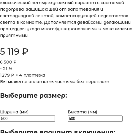
классический четырехугольный вариант с системой
подогрева, защищающей от запотевания и
светодиодной лентой, компенсирующей недостаток
света в комнате. Дополняется девайсами, делающими
процедуры ухода многофункциональными и максимально
приятными.
5 119
₽
6 500
₽
-
21
%
1279
₽ × 4 платежа
Вы можете оплатить частями без переплат
Выберите размер:
Ширина (мм)
Высота (мм)
Выберите вариант включения: