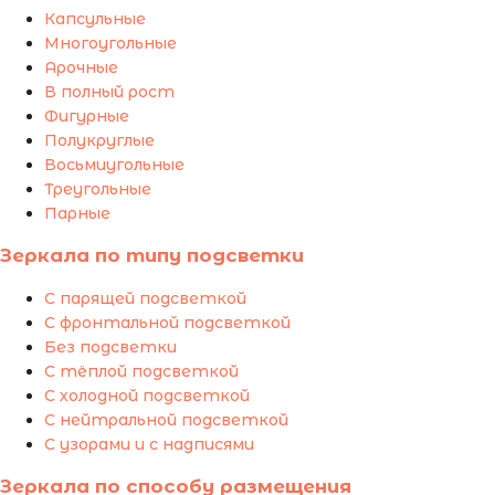
Капсульные
Многоугольные
Арочные
В полный рост
Фигурные
Полукруглые
Восьмиугольные
Треугольные
Парные
Зеркала по типу подсветки
С парящей подсветкой
С фронтальной подсветкой
Без подсветки
С тёплой подсветкой
С холодной подсветкой
С нейтральной подсветкой
С узорами и с надписями
Зеркала по способу размещения