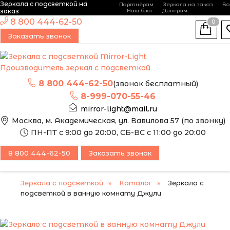
Зеркала с подсветкой на
Партнёрам
Зеркала на заказ
Во
-
+
заказ
Наш блог
Дилерам
ЭТО ЗЕРКАЛО МЫ
8 800 444-62-50
0
МОЖЕМ ИЗГОТОВИТЬ
ПОПУЛЯРНЫЙ
Заказать звонок
ПО ВАШИМ
РАЗМЕРАМ
Производитель зеркал с подсветкой
8 800 444-62-50
(звонок бесплатный)
8-999-070-55-46
mirror-light@mail.ru
Москва, м. Академическая, ул. Вавилова 57 (по звонку)
ПН-ПТ с 9:00 до 20:00, СБ-ВС с 11:00 до 20:00
8 800 444-62-50
Заказать звонок
Зеркала с подсветкой
Каталог
Зеркало с
подсветкой в ванную комнату Джули