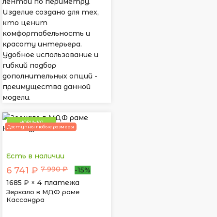
лентой по периметру.
Изделие создано для тех,
кто ценит
комфортабельность и
красоту интерьера.
Удобное использование и
гибкий подбор
дополнительных опций -
преимущества данной
модели.
НОВИНКА
Доступны любые размеры
Есть в наличии
7 990 ₽
6 741 ₽
-15%
1685
₽ × 4 платежа
Зеркало в МДФ раме
Кассандра