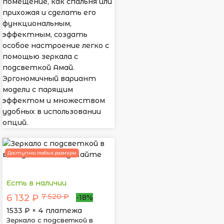
помещение, как спальня или
прихожая и сделать его
функциональным,
эффектным, создать
особое настроение легко с
помощью зеркала с
подсветкой Амай.
Эргономичный вариант
модели с парящим
эффектом и множеством
удобных в использовании
опций.
Доступны любые размеры
Есть в наличии
7 520 ₽
6 132 ₽
-18%
1533
₽ × 4 платежа
Зеркало с подсветкой в