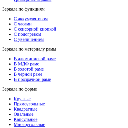
Зеркала по функциям
С аккумулятором
С часами
С сенсорной кнопкой
С подогревом
С увеличением
Зеркала по материалу рамы
В алюминиевой раме
В МДФ раме
В золотой раме
В чёрной раме
В прозрачной раме
Зеркала по форме
Круглые
Прямоугольные
Квадратные
Овальные
Капсульные
Многоугольные