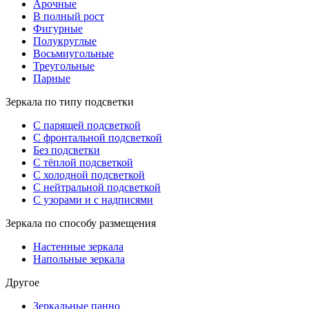
Арочные
В полный рост
Фигурные
Полукруглые
Восьмиугольные
Треугольные
Парные
Зеркала по типу подсветки
С парящей подсветкой
С фронтальной подсветкой
Без подсветки
С тёплой подсветкой
С холодной подсветкой
С нейтральной подсветкой
С узорами и с надписями
Зеркала по способу размещения
Настенные зеркала
Напольные зеркала
Другое
Зеркальные панно