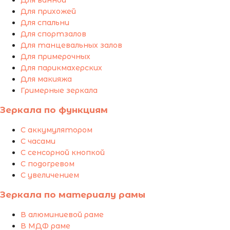
Для ванной
Для прихожей
Для спальни
Для спортзалов
Для танцевальных залов
Для примерочных
Для парикмахерских
Для макияжа
Гримерные зеркала
Зеркала по функциям
С аккумулятором
С часами
С сенсорной кнопкой
С подогревом
С увеличением
Зеркала по материалу рамы
В алюминиевой раме
В МДФ раме