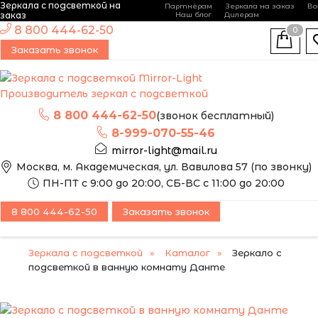
Зеркала с подсветкой на
Партнёрам
Зеркала на заказ
Во
-
+
заказ
Наш блог
Дилерам
ЭТО ЗЕРКАЛО МЫ
8 800 444-62-50
0
МОЖЕМ ИЗГОТОВИТЬ
Заказать звонок
ПО ВАШИМ
РАЗМЕРАМ
Производитель зеркал с подсветкой
8 800 444-62-50
(звонок бесплатный)
8-999-070-55-46
mirror-light@mail.ru
Москва, м. Академическая, ул. Вавилова 57 (по звонку)
ПН-ПТ с 9:00 до 20:00, СБ-ВС с 11:00 до 20:00
8 800 444-62-50
Заказать звонок
Зеркала с подсветкой
Каталог
Зеркало с
подсветкой в ванную комнату Данте