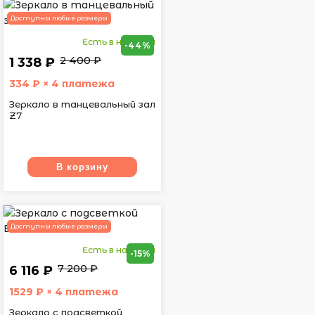
Доступны любые размеры
Есть в наличии
-44%
2 400 ₽
1 338 ₽
334
₽ × 4 платежа
Зеркало в танцевальный зал
Z7
В корзину
Доступны любые размеры
Есть в наличии
-15%
7 200 ₽
6 116 ₽
1529
₽ × 4 платежа
Зеркало с подсветкой