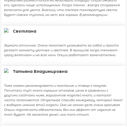
Нормально разместилось на небольшой площади. Опции оживили
его, сделали чаще используемым. Когда темно - всегда стараемся
включать для уюта. Боялись, что теплая температура света
будет совсем тусклой, но нет, все хорошо. В рекомендации
Светлана
Зеркало отличное. Очень помогает ухаживать за собой и просто
делает комнату уютнее и светлее. В принципе когда темнеет
сразу включаем и на всю ночь. Опции работают замечательно.
Татьяна Владимировна
Тоже можем рекомендовать и компанию и товар к покупке.
Почитали тут много хороших отзывов, цены в сравнении с
другими сайтами ниже, вариантов моделей много, и каталог
часто пополняется. Отдельное спасибо менеджеру, который помог
с выбором именно этой модели. Она на самом деле очень красивая.
Опции подключать обязательно, без них эффект от изделия не
тот будет. Не жалейте денег, оно того стоит.