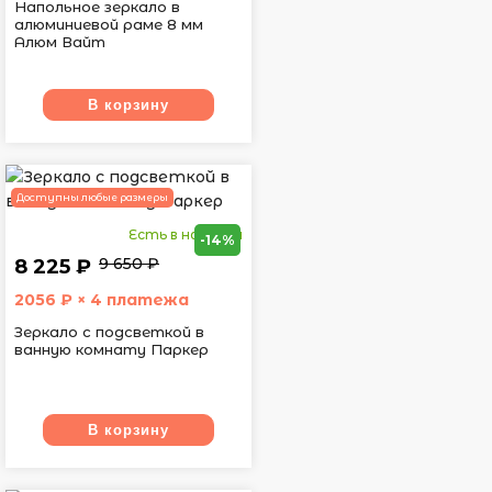
Напольное зеркало в
алюминиевой раме 8 мм
Алюм Вайт
В корзину
Доступны любые размеры
Есть в наличии
-14%
9 650 ₽
8 225 ₽
2056
₽ × 4 платежа
Зеркало с подсветкой в
ванную комнату Паркер
В корзину