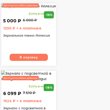
Доступны любые размеры
Есть в наличии
-16%
6 000 ₽
5 000 ₽
1250
₽ × 4 платежа
Зеркальное панно Аллесия
В корзину
Доступны любые размеры
Есть в наличии
-18%
7 510 ₽
6 099 ₽
1524
₽ × 4 платежа
Зеркало с подсветкой в