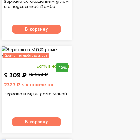
Зеркало со скошенным углом
и с подсветкой Дамбо
В корзину
Доступны любые размеры
Есть в наличии
-12%
10 650 ₽
9 309 ₽
2327
₽ × 4 платежа
Зеркало в МДФ раме Манай
В корзину