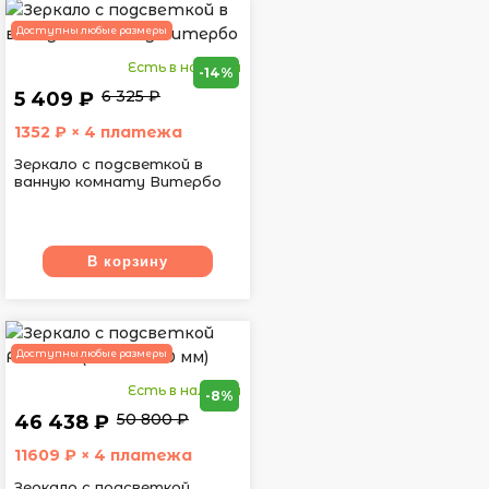
Доступны любые размеры
Есть в наличии
-14%
6 325 ₽
5 409 ₽
1352
₽ × 4 платежа
Зеркало с подсветкой в
ванную комнату Витербо
В корзину
Доступны любые размеры
Есть в наличии
-8%
50 800 ₽
46 438 ₽
11609
₽ × 4 платежа
Зеркало с подсветкой