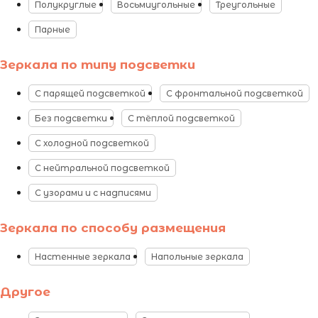
Полукруглые
Восьмиугольные
Треугольные
Парные
Зеркала по типу подсветки
С парящей подсветкой
С фронтальной подсветкой
Без подсветки
С тёплой подсветкой
С холодной подсветкой
С нейтральной подсветкой
С узорами и с надписями
Зеркала по способу размещения
Настенные зеркала
Напольные зеркала
Другое