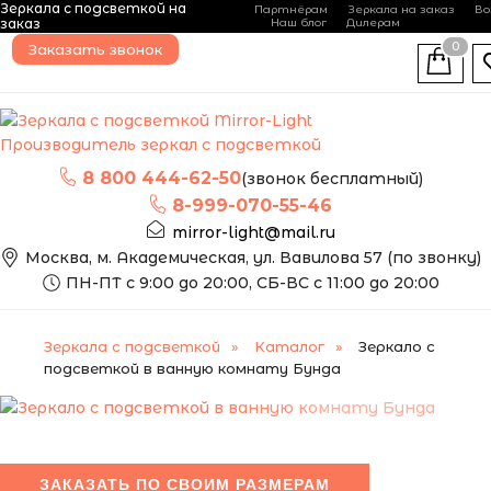
Это зеркало мы можем
Зеркала с подсветкой на
Партнёрам
Зеркала на заказ
Во
изготовить по вашим
-
+
заказ
Наш блог
Дилерам
размерам
0
Заказать звонок
ПОПУЛЯРНЫЙ
Производитель зеркал с подсветкой
8 800 444-62-50
(звонок бесплатный)
8-999-070-55-46
mirror-light@mail.ru
Москва, м. Академическая, ул. Вавилова 57 (по звонку)
ПН-ПТ с 9:00 до 20:00, СБ-ВС с 11:00 до 20:00
Зеркала с подсветкой
Каталог
Зеркало с
подсветкой в ванную комнату Бунда
ЗАКАЗАТЬ ПО СВОИМ РАЗМЕРАМ