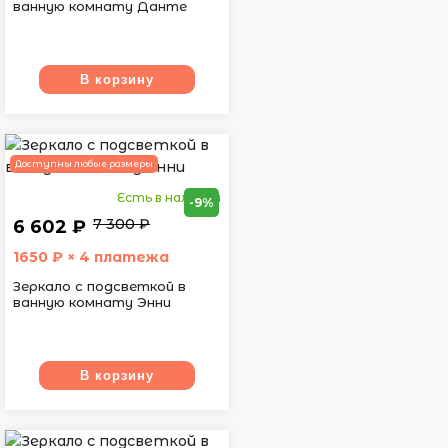
ванную комнату Данте
В корзину
Доступны любые размеры
Есть в наличии
-9%
7 300 ₽
6 602 ₽
1650
₽ × 4 платежа
Зеркало с подсветкой в
ванную комнату Энни
В корзину