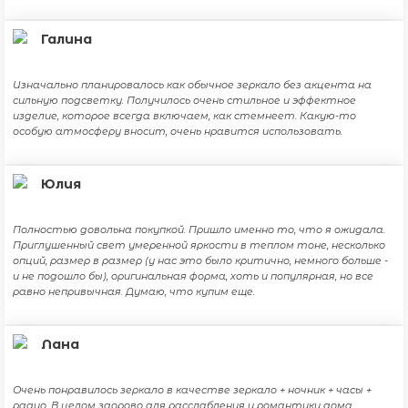
Галина
Изначально планировалось как обычное зеркало без акцента на
сильную подсветку. Получилось очень стильное и эффектное
изделие, которое всегда включаем, как стемнеет. Какую-то
особую атмосферу вносит, очень нравится использовать.
Юлия
Полностью довольна покупкой. Пришло именно то, что я ожидала.
Приглушенный свет умеренной яркости в теплом тоне, несколько
опций, размер в размер (у нас это было критично, немного больше -
и не подошло бы), оригинальная форма, хоть и популярная, но все
равно непривычная. Думаю, что купим еще.
Лана
Очень понравилось зеркало в качестве зеркало + ночник + часы +
радио. В целом здорово для расслабления и романтики дома.