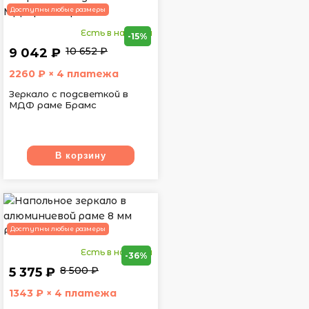
Доступны любые размеры
Есть в наличии
-15%
10 652 ₽
9 042 ₽
2260
₽ × 4 платежа
Зеркало с подсветкой в
МДФ раме Брамс
В корзину
Доступны любые размеры
Есть в наличии
-36%
8 500 ₽
5 375 ₽
1343
₽ × 4 платежа