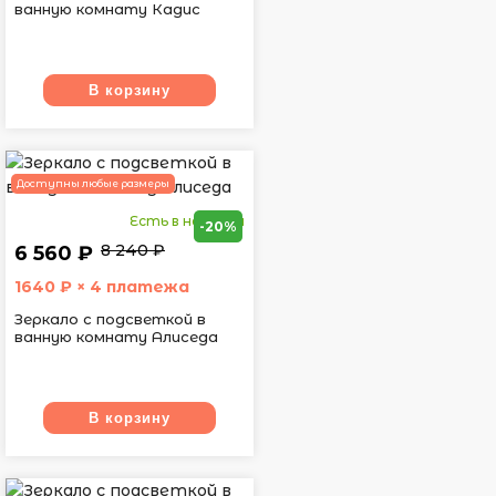
ванную комнату Кадис
В корзину
Доступны любые размеры
Есть в наличии
-20%
8 240 ₽
6 560 ₽
1640
₽ × 4 платежа
Зеркало с подсветкой в
ванную комнату Алиседа
В корзину