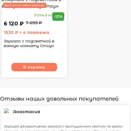
Доступны любые размеры
Есть в наличии
-13%
7 099 ₽
6 120 ₽
1530
₽ × 4 платежа
Зеркало с подсветкой в
ванную комнату Стоун
В корзину
Отзывы наших довольных покупателей
Анастасия
Хорошее декоративное зеркало с приглушенным светом по краям.