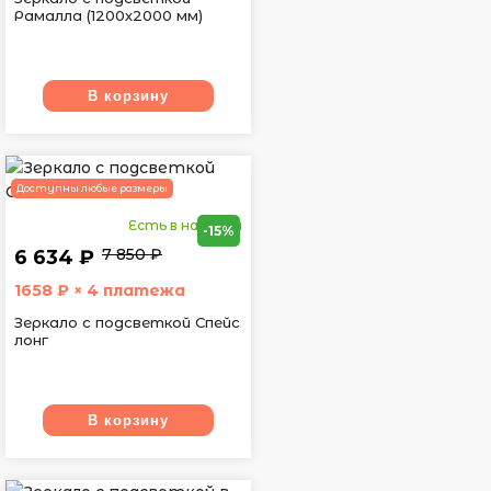
Рамалла (1200х2000 мм)
В корзину
Доступны любые размеры
Есть в наличии
-15%
7 850 ₽
6 634 ₽
1658
₽ × 4 платежа
Зеркало с подсветкой Спейс
лонг
В корзину