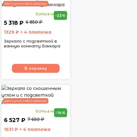
Доступны любые размеры
Есть в наличии
-22%
6 850 ₽
5 318 ₽
1329
₽ × 4 платежа
Зеркало с подсветкой в
ванную комнату Баккара
В корзину
Доступны любые размеры
Есть в наличии
-14%
7 650 ₽
6 527 ₽
1631
₽ × 4 платежа