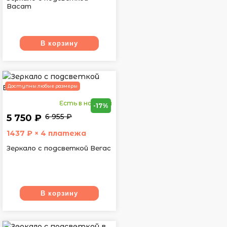
Васат
В корзину
Доступны любые размеры
Есть в наличии
-17%
6 955 ₽
5 750 ₽
1437
₽ × 4 платежа
Зеркало с подсветкой Вегас
В корзину