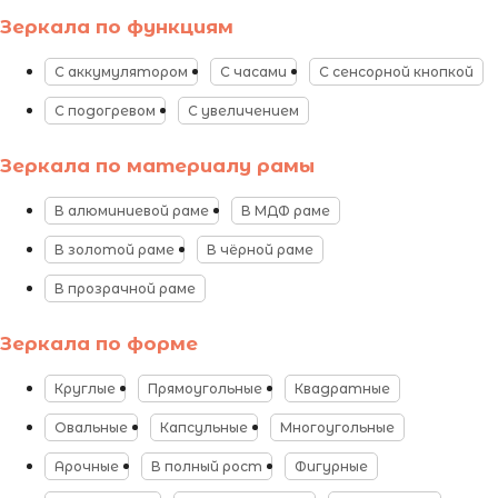
Зеркала по функциям
С аккумулятором
С часами
С сенсорной кнопкой
С подогревом
С увеличением
Зеркала по материалу рамы
В алюминиевой раме
В МДФ раме
В золотой раме
В чёрной раме
В прозрачной раме
Зеркала по форме
Круглые
Прямоугольные
Квадратные
Овальные
Капсульные
Многоугольные
Арочные
В полный рост
Фигурные