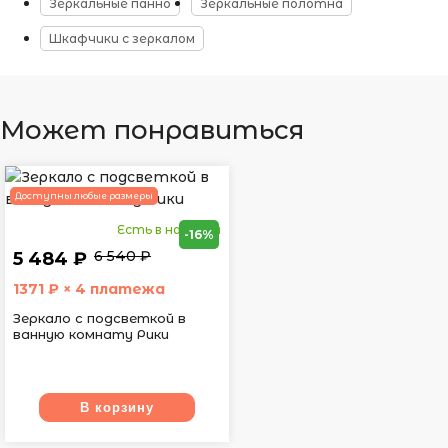
Зеркальные панно
Зеркальные полотна
Шкафчики с зеркалом
Может понравиться
Доступны любые размеры
Есть в наличии
-16%
6 540 ₽
5 484 ₽
1371
₽ × 4 платежа
Зеркало с подсветкой в
ванную комнату Рики
В корзину