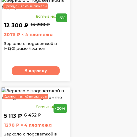
Доступны любые размеры
Есть в наличии
-6%
13 200 ₽
12 300 ₽
3075
₽ × 4 платежа
Зеркало с подсветкой в
МДФ раме Уэстон
В корзину
Доступны любые размеры
Есть в наличии
-20%
6 452 ₽
5 113 ₽
1278
₽ × 4 платежа
Зеркало с подсветкой в