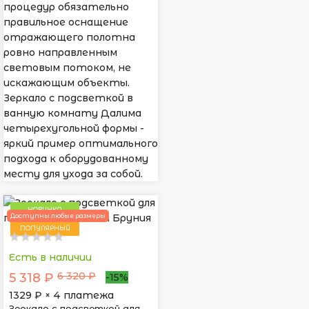
процедур обязательно
правильное оснащение
отражающего полотна
ровно направленным
световым потоком, не
искажающим объекты.
Зеркало с подсветкой в
ванную комнату Далима
четырехугольной формы -
яркий пример оптимального
подхода к оборудованному
месту для ухода за собой.
НОВИНКА
Доступны любые размеры
ПОПУЛЯРНЫЙ
Есть в наличии
6 320 ₽
5 318 ₽
-15%
1329
₽ × 4 платежа
Зеркало с подсветкой для