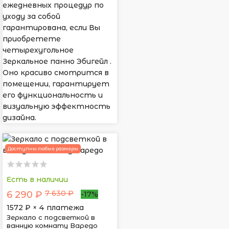
ежедневных процедур по
уходу за собой
гарантирована, если Вы
приобретете
четырехугольное
Зеркальное панно Эбигейл .
Оно красиво смотрится в
помещении, гарантирует
его функциональность и
визуальную эффектность
дизайна.
Доступны любые размеры
Есть в наличии
7 630 ₽
6 290 ₽
-17%
1572
₽ × 4 платежа
Зеркало с подсветкой в
ванную комнату Варедо