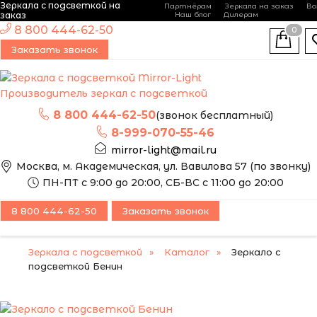
Зеркала с подсветкой на
Партнёрам
Зеркала на заказ
Во
-
+
заказ
Наш блог
Дилерам
ЭТО ЗЕРКАЛО МЫ
8 800 444-62-50
0
МОЖЕМ ИЗГОТОВИТЬ
Заказать звонок
ПО ВАШИМ
РАЗМЕРАМ
Производитель зеркал с подсветкой
8 800 444-62-50
(звонок бесплатный)
8-999-070-55-46
mirror-light@mail.ru
Москва, м. Академическая, ул. Вавилова 57 (по звонку)
ПН-ПТ с 9:00 до 20:00, СБ-ВС с 11:00 до 20:00
8 800 444-62-50
Заказать звонок
Зеркала с подсветкой
Каталог
Зеркало с
подсветкой Бенин