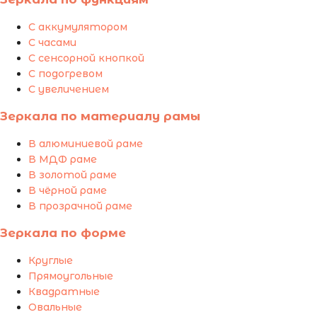
С аккумулятором
С часами
С сенсорной кнопкой
С подогревом
С увеличением
Зеркала по материалу рамы
В алюминиевой раме
В МДФ раме
В золотой раме
В чёрной раме
В прозрачной раме
Зеркала по форме
Круглые
Прямоугольные
Квадратные
Овальные