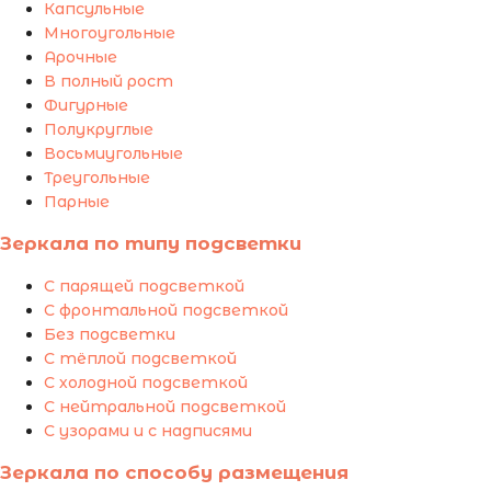
Капсульные
Многоугольные
Арочные
В полный рост
Фигурные
Полукруглые
Восьмиугольные
Треугольные
Парные
Зеркала по типу подсветки
С парящей подсветкой
С фронтальной подсветкой
Без подсветки
С тёплой подсветкой
С холодной подсветкой
С нейтральной подсветкой
С узорами и с надписями
Зеркала по способу размещения