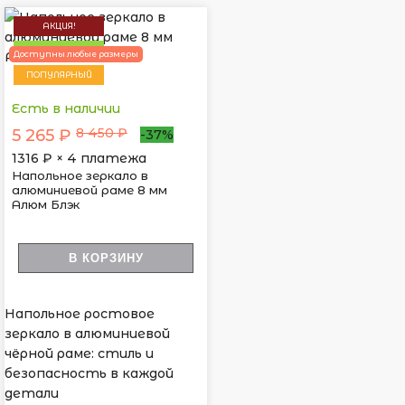
АКЦИЯ!
НОВИНКА
Доступны любые размеры
ПОПУЛЯРНЫЙ
Есть в наличии
8 450 ₽
5 265 ₽
-37%
1316
₽ × 4 платежа
Напольное зеркало в
алюминиевой раме 8 мм
Алюм Блэк
В КОРЗИНУ
Напольное ростовое
зеркало в алюминиевой
чёрной раме: стиль и
безопасность в каждой
детали