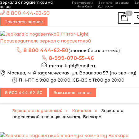
Зеркала с подсветкой на
Партнёрам
Зеркала на заказ
Во
-
+
заказ
Наш блог
Дилерам
ЭТО ЗЕРКАЛО МЫ
8 800 444-62-50
0
МОЖЕМ ИЗГОТОВИТЬ
ПОПУЛЯРНЫЙ
Заказать звонок
ПО ВАШИМ
РАЗМЕРАМ
Производитель зеркал с подсветкой
8 800 444-62-50
(звонок бесплатный)
8-999-070-55-46
mirror-light@mail.ru
Москва, м. Академическая, ул. Вавилова 57 (по звонку)
ПН-ПТ с 9:00 до 20:00, СБ-ВС с 11:00 до 20:00
8 800 444-62-50
Заказать звонок
Зеркала с подсветкой
Каталог
Зеркало с
подсветкой в ванную комнату Баккара