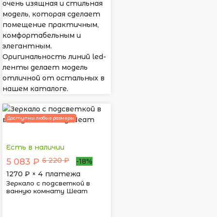
очень изящная и стильная
модель, которая сделает
помещение практичным,
комфортабельным и
элегантным.
Оригинальность линий led-
ленты делает модель
отличной от остальных в
нашем каталоге.
Доступны любые размеры
Есть в наличии
6 220 ₽
5 083 ₽
-18%
1270
₽ × 4 платежа
Зеркало с подсветкой в
ванную комнату Шеат