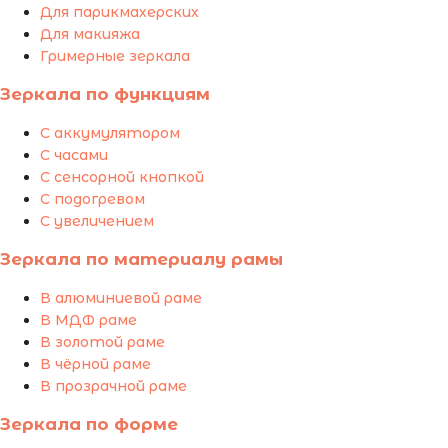
Для парикмахерских
Для макияжа
Гримерные зеркала
Зеркала по функциям
С аккумулятором
С часами
С сенсорной кнопкой
С подогревом
С увеличением
Зеркала по материалу рамы
В алюминиевой раме
В МДФ раме
В золотой раме
В чёрной раме
В прозрачной раме
Зеркала по форме