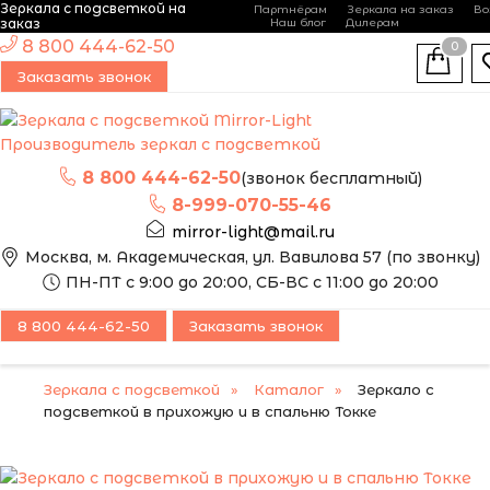
Зеркала с подсветкой на
Партнёрам
Зеркала на заказ
Во
-
+
заказ
Наш блог
Дилерам
ЭТО ЗЕРКАЛО МЫ
8 800 444-62-50
0
МОЖЕМ ИЗГОТОВИТЬ
ПОПУЛЯРНЫЙ
Заказать звонок
ПО ВАШИМ
РАЗМЕРАМ
Производитель зеркал с подсветкой
8 800 444-62-50
(звонок бесплатный)
8-999-070-55-46
mirror-light@mail.ru
Москва, м. Академическая, ул. Вавилова 57 (по звонку)
ПН-ПТ с 9:00 до 20:00, СБ-ВС с 11:00 до 20:00
8 800 444-62-50
Заказать звонок
Зеркала с подсветкой
Каталог
Зеркало с
подсветкой в прихожую и в спальню Токке