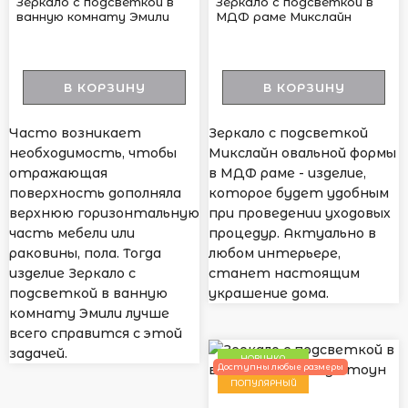
Зеркало с подсветкой в
Зеркало с подсветкой в
ванную комнату Эмили
МДФ раме Микслайн
В КОРЗИНУ
В КОРЗИНУ
Часто возникает
Зеркало с подсветкой
необходимость, чтобы
Микслайн овальной формы
отражающая
в МДФ раме - изделие,
поверхность дополняла
которое будет удобным
верхнюю горизонтальную
при проведении уходовых
часть мебели или
процедур. Актуально в
раковины, пола. Тогда
любом интерьере,
изделие Зеркало с
станет настоящим
подсветкой в ванную
украшение дома.
комнату Эмили лучше
всего справится с этой
задачей.
НОВИНКА
Доступны любые размеры
ПОПУЛЯРНЫЙ