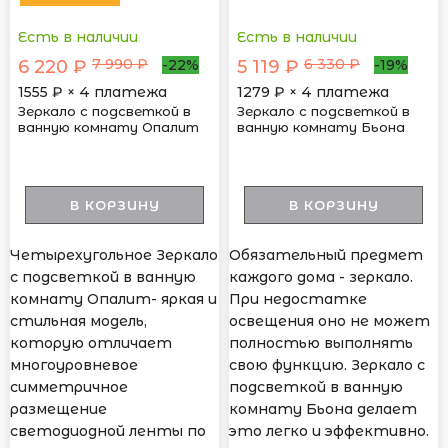
Есть в наличии
Есть в наличии
7 990 ₽
6 330 ₽
6 220 ₽
5 119 ₽
-22%
-19%
1555
₽ × 4 платежа
1279
₽ × 4 платежа
Зеркало с подсветкой в
Зеркало с подсветкой в
ванную комнату Опалит
ванную комнату Бьона
В КОРЗИНУ
В КОРЗИНУ
Четырехугольное Зеркало
Обязательный предмет
с подсветкой в ванную
каждого дома - зеркало.
комнату Опалит- яркая и
При недостатке
стильная модель,
освещения оно не может
которую отличает
полностью выполнять
многоуровневое
свою функцию. Зеркало с
симметричное
подсветкой в ванную
размещение
комнату Бьона делает
светодиодной ленты по
это легко и эффективно.