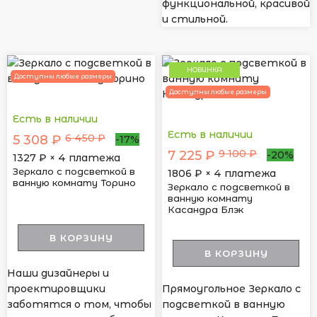
функциональной, красивой
и стильной.
НОВИНКА
Доступны любые размеры
Доступны любые размеры
Есть в наличии
Есть в наличии
6 450 ₽
5 308 ₽
-17%
9 100 ₽
7 225 ₽
-20%
1327
₽ × 4 платежа
Зеркало с подсветкой в
1806
₽ × 4 платежа
ванную комнату Торино
Зеркало с подсветкой в
ванную комнату
Касандра Блэк
В КОРЗИНУ
В КОРЗИНУ
Наши дизайнеры и
проектировщики
Прямоугольное Зеркало с
заботятся о том, чтобы
подсветкой в ванную