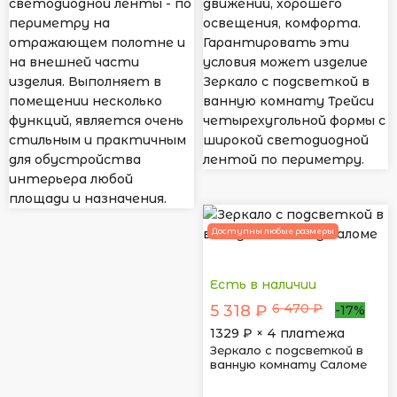
светодиодной ленты - по
движений, хорошего
периметру на
освещения, комфорта.
отражающем полотне и
Гарантировать эти
на внешней части
условия может изделие
изделия. Выполняет в
Зеркало с подсветкой в
помещении несколько
ванную комнату Трейси
функций, является очень
четырехугольной формы с
стильным и практичным
широкой светодиодной
для обустройства
лентой по периметру.
интерьера любой
площади и назначения.
Доступны любые размеры
Есть в наличии
6 470 ₽
5 318 ₽
-17%
1329
₽ × 4 платежа
Зеркало с подсветкой в
ванную комнату Саломе