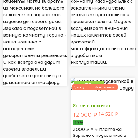
клиенты могли выбрать
комнату Касандра Блэк с
из максимально большого
закругленными углами
количества вариантов
выглядит оригинально и
изделие для своего дома.
привлекательно. Модель
Зеркало с подсветкой в
заслуживает внимания
ванную комнату Торино -
наших клиентов своей
наша новинка с
красотой,
интересным
многофункциональностью
декоративным решением.
и удобством
И как всегда оно дарит
эксплуатации.
своему владельцу
удобство и уникальную
домашнюю атмосферу.
НОВИНКА
Доступны любые размеры
Есть в наличии
14 520 ₽
12 000 ₽
-17%
3000
₽ × 4 платежа
Зеркало с подсветкой в