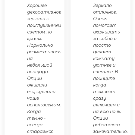
Хорошее
Зеркало
декоративное
отличное.
зеркало с
Очень
приглушенным
помогает
светом по
ухаживать
краям.
за собой и
Нормально
просто
разместилось
делает
на
комнату
небольшой
уютнее и
площади.
светлее. В
Опции
принципе
оживили
когда
его, сделали
темнеет
чаще
сразу
используемым.
включаем и
Когда
на всю ночь.
темно -
Опции
всегда
работают
стараемся
замечательно.