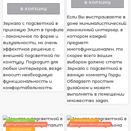
В КОРЗИНУ
В КОРЗИНУ
Если Вы выстраиваете в
Зеркало с подсветкой в
доме минималистический
прихожую Элит в профиле
лаконичный интерьер, в
- лаконичное по форме и
котором каждый
визуальности, но очень
предмет
эффектное решение с
многофункционален, то
внешней подсветкой по
скорее всего вашим
контуру. Подходит для
выбором должно стать
любых интерьеров, везде
Зеркало с подсветкой в
вносит необходимую
ванную комнату Горди.
функциональность и
Обладает простым
комфортабельность.
дизайном и может
выполнять в помещении
множество задач.
НОВИНКА
ПОПУЛЯРНЫЙ
Доступны любые размеры
Доступны любые размеры
ПОПУЛЯРНЫЙ