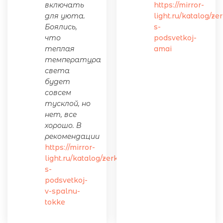
включать
https://mirror-
для уюта.
light.ru/katalog/ze
Боялись,
s-
что
podsvetkoj-
теплая
amai
температура
света
будет
совсем
тусклой, но
нет, все
хорошо. В
рекомендации
https://mirror-
light.ru/katalog/zerkalo-
s-
podsvetkoj-
v-spalnu-
tokke