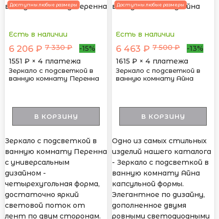
Доступны любые размеры
Доступны любые размеры
Есть в наличии
Есть в наличии
7 330 ₽
7 500 ₽
6 206 ₽
6 463 ₽
-15%
-13%
1551
₽ × 4 платежа
1615
₽ × 4 платежа
Зеркало с подсветкой в
Зеркало с подсветкой в
ванную комнату Перенна
ванную комнату Айна
В КОРЗИНУ
В КОРЗИНУ
Зеркало с подсветкой в
Одно из самых стильных
ванную комнату Перенна
изделий нашего каталога
с универсальным
- Зеркало с подсветкой в
дизайном -
ванную комнату Айна
четырехугольная форма,
капсульной формы.
достаточно яркий
Элегантное по дизайну,
световой поток от
дополненное двумя
лент по двум сторонам.
ровными светодиодными