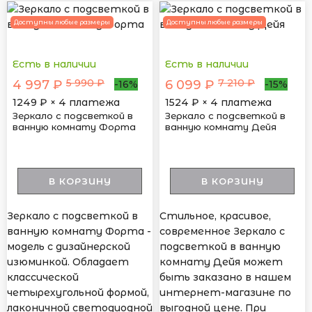
Доступны любые размеры
Доступны любые размеры
Есть в наличии
Есть в наличии
5 990 ₽
7 210 ₽
4 997 ₽
6 099 ₽
-16%
-15%
1249
₽ × 4 платежа
1524
₽ × 4 платежа
Зеркало с подсветкой в
Зеркало с подсветкой в
ванную комнату Форта
ванную комнату Дейя
В КОРЗИНУ
В КОРЗИНУ
Зеркало с подсветкой в
Стильное, красивое,
ванную комнату Форта -
современное Зеркало с
модель с дизайнерской
подсветкой в ванную
изюминкой. Обладает
комнату Дейя может
классической
быть заказано в нашем
четырехугольной формой,
интернет-магазине по
лаконичной светодиодной
выгодной цене. При