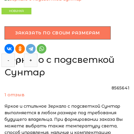
ЭТО ЗЕРКАЛО МЫ
МОЖЕМ ИЗГОТОВИТЬ
НОВИНКА
ПО ВАШИМ
РАЗМЕРАМ
ЗАКАЗАТЬ ПО СВОИМ РАЗМЕРАМ
Зеркало с подсветкой
-
+
Сунтар
8565641
1 отзыв
Яркое и стильное Зеркало с подсветкой Сунтар
выполняется в любом размере под требования
будущего владельца. При формировании заказа Вы
можете выбрать также температуру света,
способ управления, наличие и комплектацию