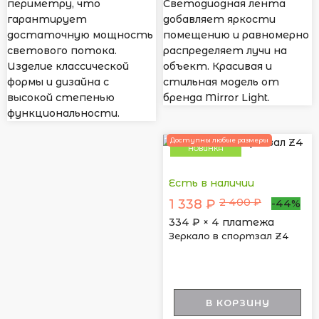
периметру, что
Светодиодная лента
гарантирует
добавляет яркости
достаточную мощность
помещению и равномерно
светового потока.
распределяет лучи на
Изделие классической
объект. Красивая и
формы и дизайна с
стильная модель от
высокой степенью
бренда Mirror Light.
функциональности.
Доступны любые размеры
НОВИНКА
Есть в наличии
2 400 ₽
1 338 ₽
-44%
334
₽ × 4 платежа
Зеркало в спортзал Z4
В КОРЗИНУ