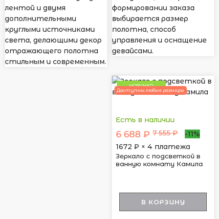
лентой и двумя
формировании заказа
дополнительными
выбирается размер
круглыми источниками
полотна, способ
света, делающими декор
управления и оснащение
отражающего полотна
девайсами.
стильным и современным.
НОВИНКА
Доступны любые размеры
Есть в наличии
7 555 ₽
6 688 ₽
-11%
1672
₽ × 4 платежа
Зеркало с подсветкой в
ванную комнату Камила
В КОРЗИНУ