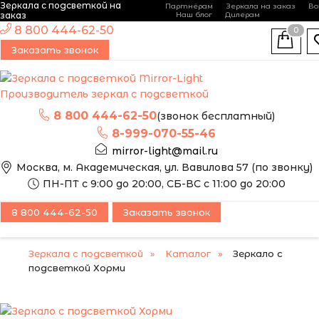
Зеркала с подсветкой на
Партнёрам
Зеркала на заказ
Во
-
+
заказ
Наш блог
Дилерам
ЭТО ЗЕРКАЛО МЫ
8 800 444-62-50
0
МОЖЕМ ИЗГОТОВИТЬ
НОВИНКА
Заказать звонок
ПО ВАШИМ
РАЗМЕРАМ
Производитель зеркал с подсветкой
8 800 444-62-50
(звонок бесплатный)
8-999-070-55-46
mirror-light@mail.ru
Москва, м. Академическая, ул. Вавилова 57 (по звонку)
ПН-ПТ с 9:00 до 20:00, СБ-ВС с 11:00 до 20:00
8 800 444-62-50
Заказать звонок
Зеркала с подсветкой
Каталог
Зеркало с
подсветкой Хорми