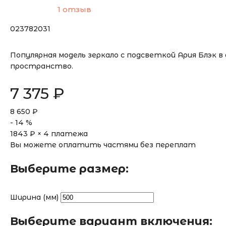
1 отзыв
023782031
Популярная модель зеркало с подсветкой Ария Блэк 
пространство.
7 375
₽
8 650
₽
-
14
%
1843
₽ × 4 платежа
Вы можете оплатить частями без переплат
Выберите размер:
Ширина (мм)
Выберите вариант включения: