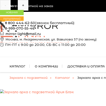
-
+
Зеркала с подсветкой на заказ
ЭТО ЗЕРКАЛО МЫ
МОЖЕМ ИЗГОТОВИТЬ
НОВИНКА
ПО ВАШИМ
ПОПУЛЯРНЫЙ
РАЗМЕРАМ
8 800 444-62-50
(звонок бесплатный)
8-999-070-55-46
mirror-light@mail.ru
Москва, м. Академическая, ул. Вавилова 57 (по звонку)
Производитель зеркал с подсветкой
ПН-ПТ с 9:00 до 20:00, СБ-ВС с 11:00 до 20:00
КАТАЛОГ
О КОМПАНИИ
ДОСТАВКА И ОПЛАТА
Зеркала с подсветкой
Каталог
Зеркало арка с 