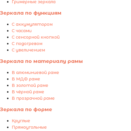
Гримерные зеркала
Зеркала по функциям
С аккумулятором
С часами
С сенсорной кнопкой
С подогревом
С увеличением
Зеркала по материалу рамы
В алюминиевой раме
В МДФ раме
В золотой раме
В чёрной раме
В прозрачной раме
Зеркала по форме
Круглые
Прямоугольные