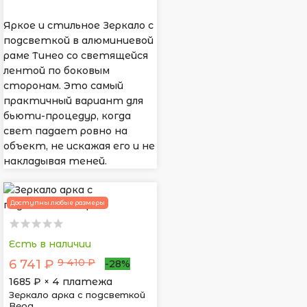
Яркое и стильное Зеркало с
подсветкой в алюминиевой
раме Тинео со светящейся
лентой по боковым
сторонам. Это самый
практичный вариант для
бьюти-процедур, когда
свет падает ровно на
объект, не искажая его и не
накладывая теней.
Доступны любые размеры
Есть в наличии
9 410 ₽
6 741 ₽
-28%
1685
₽ × 4 платежа
Зеркало арка с подсветкой
Вера