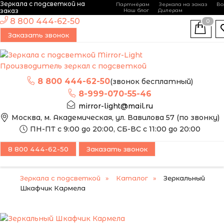
Зеркала с подсветкой на
Партнёрам
Зеркала на заказ
Во
-
+
заказ
Наш блог
Дилерам
ЭТО ЗЕРКАЛО МЫ
8 800 444-62-50
0
МОЖЕМ ИЗГОТОВИТЬ
НОВИНКА
Заказать звонок
ПО ВАШИМ
РАЗМЕРАМ
Производитель зеркал с подсветкой
8 800 444-62-50
(звонок бесплатный)
8-999-070-55-46
mirror-light@mail.ru
Москва, м. Академическая, ул. Вавилова 57 (по звонку)
ПН-ПТ с 9:00 до 20:00, СБ-ВС с 11:00 до 20:00
8 800 444-62-50
Заказать звонок
Зеркала с подсветкой
Каталог
Зеркальный
Шкафчик Кармела