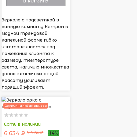
В КОРЗИНУ
Зеркало с подсветкой в
ванную комнату Кетрон в
модной трендовой
капельной форме гибко
изготавливается под
пожелания клиента к
размеру, температуре
света, наличию множества
дополнительных опций.
Красоту усиливает
парящий эффект.
Доступны любые размеры
Есть в наличии
7 775 ₽
6 634 ₽
-14%