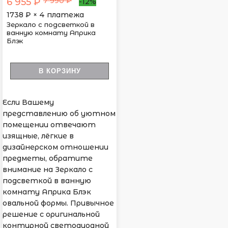
7 990 ₽
6 955 ₽
-12%
1738
₽ × 4 платежа
Зеркало с подсветкой в
ванную комнату Априка
Блэк
В КОРЗИНУ
Если Вашему
представлению об уютном
помещении отвечают
изящные, лёгкие в
дизайнерском отношении
предметы, обратите
внимание на Зеркало с
подсветкой в ванную
комнату Априка Блэк
овальной формы. Привычное
решение с оригинальной
контурной светодиодной