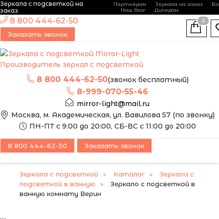
Зеркала с подсветкой на
Партнёрам
Зеркала на заказ
Во
-
+
заказ
Наш блог
Дилерам
ЭТО ЗЕРКАЛО МЫ
8 800 444-62-50
0
МОЖЕМ ИЗГОТОВИТЬ
АКЦИЯ!
Заказать звонок
ПО ВАШИМ
НОВИНКА
РАЗМЕРАМ
Производитель зеркал с подсветкой
8 800 444-62-50
(звонок бесплатный)
8-999-070-55-46
mirror-light@mail.ru
Москва, м. Академическая, ул. Вавилова 57 (по звонку)
ПН-ПТ с 9:00 до 20:00, СБ-ВС с 11:00 до 20:00
8 800 444-62-50
Заказать звонок
Зеркала с подсветкой
Каталог
Зеркала с
подсветкой в ванную
Зеркало с подсветкой в
ванную комнату Верин