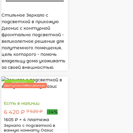
Стильное Зеркало с
подсветкой в прихожую
Деонис с контурной
фронтально подсветкой -
великолепное решение для
полутемного помещения,
цель которого - помочь
владельцу дома ухаживать
за своей внешностью.
НОВИНКА
Доступны любые размеры
Есть в наличии
7 520 ₽
6 420 ₽
-14%
1605
₽ × 4 платежа
Зеркало с подсветкой в
ванную комнату Оазис