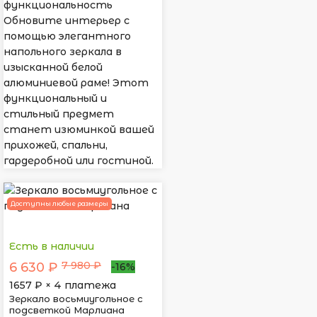
функциональность
Обновите интерьер с
помощью элегантного
напольного зеркала в
изысканной белой
алюминиевой раме! Этот
функциональный и
стильный предмет
станет изюминкой вашей
прихожей, спальни,
гардеробной или гостиной.
Доступны любые размеры
Есть в наличии
7 980 ₽
6 630 ₽
-16%
1657
₽ × 4 платежа
Зеркало восьмиугольное с
подсветкой Марлиана