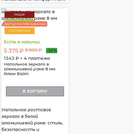
АКЦИЯ!
НОВИНКА
Доступны любые размеры
ПОПУЛЯРНЫЙ
Есть в наличии
8 500 ₽
5 375 ₽
-36%
1343
₽ × 4 платежа
Напольное зеркало в
алюминиевой раме 8 мм
Алюм Вайт
В КОРЗИНУ
Напольное ростовое
зеркало в белой
алюминиевой раме: стиль,
безопасность и