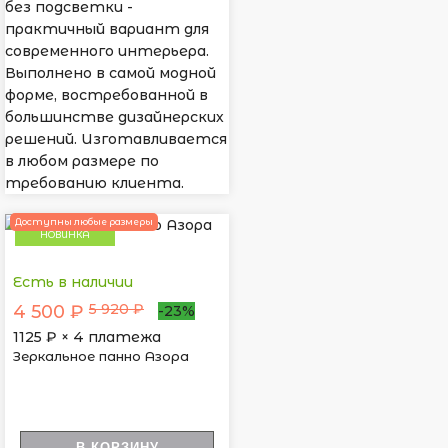
без подсветки -
практичный вариант для
современного интерьера.
Выполнено в самой модной
форме, востребованной в
большинстве дизайнерских
решений. Изготавливается
в любом размере по
требованию клиента.
Доступны любые размеры
НОВИНКА
Есть в наличии
5 920 ₽
4 500 ₽
-23%
1125
₽ × 4 платежа
Зеркальное панно Азора
В КОРЗИНУ