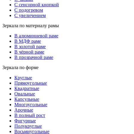
С сенсорной кнопкой
С подогревом
С увеличением
Зеркала по материалу рамы
В алюминиевой раме
В МДФ раме
В золотой раме
В чёрной раме
В прозрачной раме
Зеркала по форме
Круглые
Прямоугольные
Квадратные
Овальные
Капсульные
Многоугольные
Арочные
В полный рост
Фигурные
Полукруглые
Восьмиугольные