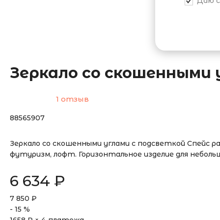
Даю с
Зеркало со скошенными 
1 отзыв
88565907
Зеркало со скошенными углами с подсветкой Спейс 
футуризм, лофт. Горизонтальное изделие для неболь
6 634
₽
7 850
₽
-
15
%