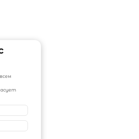
с
всем
ласует