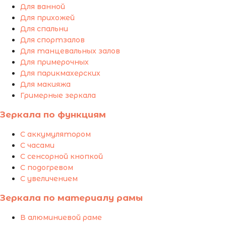
Для ванной
Для прихожей
Для спальни
Для спортзалов
Для танцевальных залов
Для примерочных
Для парикмахерских
Для макияжа
Гримерные зеркала
Зеркала по функциям
С аккумулятором
С часами
С сенсорной кнопкой
С подогревом
С увеличением
Зеркала по материалу рамы
В алюминиевой раме