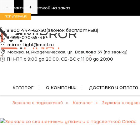
-
+
Зеркала с подсветкой на заказ
ЭТО ЗЕРКАЛО МЫ
МОЖЕМ ИЗГОТОВИТЬ
ПОПУЛЯРНЫЙ
ПО ВАШИМ
РАЗМЕРАМ
8 800 444-62-50
(звонок бесплатный)
8-999-070-55-46
mirror-light@mail.ru
Москва, м. Академическая, ул. Вавилова 57 (по звонку)
Производитель зеркал с подсветкой
ПН-ПТ с 9:00 до 20:00, СБ-ВС с 11:00 до 20:00
КАТАЛОГ
О КОМПАНИИ
ДОСТАВКА И ОПЛАТА
Зеркала с подсветкой
Каталог
Зеркала с подсв