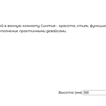
й в ванную комнату Синтия - красота, стиль, функцио
дополнение практичными девайсами.
Высота (мм)