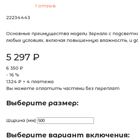
1 отзыв
22234443
Основные преимущества модели Зеркало с подсветко
любых условиях, включая повышенную влажность, и 
5 297
₽
6 350
₽
-
16
%
1324
₽ × 4 платежа
Вы можете оплатить частями без переплат
Выберите размер:
Ширина (мм)
Выберите вариант включения: