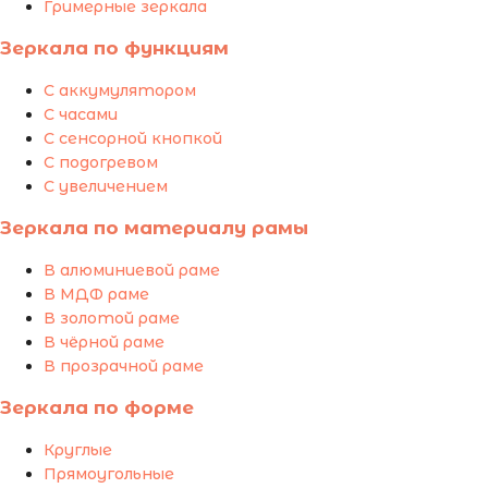
Гримерные зеркала
Зеркала по функциям
С аккумулятором
С часами
С сенсорной кнопкой
С подогревом
С увеличением
Зеркала по материалу рамы
В алюминиевой раме
В МДФ раме
В золотой раме
В чёрной раме
В прозрачной раме
Зеркала по форме
Круглые
Прямоугольные