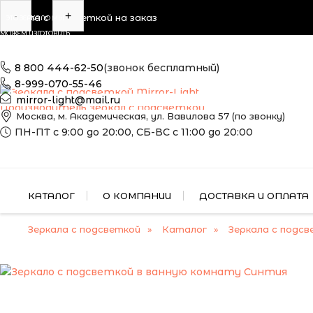
-
+
Зеркала с подсветкой на заказ
ЭТО ЗЕРКАЛО МЫ
МОЖЕМ ИЗГОТОВИТЬ
ПО ВАШИМ
РАЗМЕРАМ
8 800 444-62-50
(звонок бесплатный)
8-999-070-55-46
mirror-light@mail.ru
Производитель зеркал с подсветкой
Москва, м. Академическая, ул. Вавилова 57 (по звонку)
ПН-ПТ с 9:00 до 20:00, СБ-ВС с 11:00 до 20:00
КАТАЛОГ
О КОМПАНИИ
ДОСТАВКА И ОПЛАТА
Зеркала с подсветкой
Каталог
Зеркала с подсв