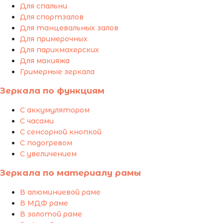
Для спальни
Для спортзалов
Для танцевальных залов
Для примерочных
Для парикмахерских
Для макияжа
Гримерные зеркала
Зеркала по функциям
С аккумулятором
С часами
С сенсорной кнопкой
С подогревом
С увеличением
Зеркала по материалу рамы
В алюминиевой раме
В МДФ раме
В золотой раме