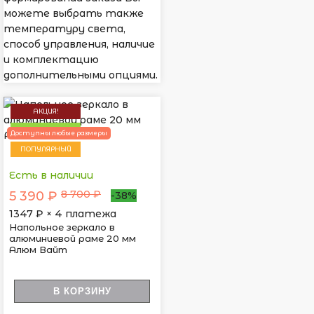
можете выбрать также
температуру света,
способ управления, наличие
и комплектацию
дополнительными опциями.
АКЦИЯ!
НОВИНКА
Доступны любые размеры
ПОПУЛЯРНЫЙ
Есть в наличии
8 700 ₽
5 390 ₽
-38%
1347
₽ × 4 платежа
Напольное зеркало в
алюминиевой раме 20 мм
Алюм Вайт
В КОРЗИНУ