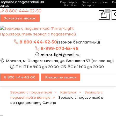
Зеркала с подсветкой на
Партнёрам
Зеркала на заказ
Во
-
+
заказ
Наш блог
Дилерам
ЭТО ЗЕРКАЛО МЫ
8 800 444-62-50
0
МОЖЕМ ИЗГОТОВИТЬ
НОВИНКА
Заказать звонок
ПО ВАШИМ
РАЗМЕРАМ
Производитель зеркал с подсветкой
8 800 444-62-50
(звонок бесплатный)
8-999-070-55-46
mirror-light@mail.ru
Москва, м. Академическая, ул. Вавилова 57 (по звонку)
ПН-ПТ с 9:00 до 20:00, СБ-ВС с 11:00 до 20:00
8 800 444-62-50
Заказать звонок
Зеркала с подсветкой
Каталог
Зеркала с
подсветкой в ванную
Зеркало с подсветкой в
ванную комнату Симона