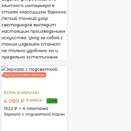
элитного интерьера в
стилях классицизм, барокко.
Легкий тонкий узор
светодиодов выглядит
настоящим произведением
искусства. Уход за собой с
таким изделием станет
не только удобным, но и
предельно эстетичным.
Доступны любые размеры
Есть в наличии
7 990 ₽
6 089 ₽
-23%
1522
₽ × 4 платежа
Зеркало с подсветкой Карэн