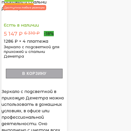
ПОПУЛЯРНЫЙ
Доступны любые размеры
Есть в наличии
6 310 ₽
5 147 ₽
-18%
1286
₽ × 4 платежа
Зеркало с подсветкой для
прихожей и спальни
Деметра
В КОРЗИНУ
Зеркало с подсветкой в
прихожую Деметра можно
использовать в домашних
условиях, в офисе или
профессиональной
деятельности. Оно
выполнено с учетом всех