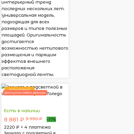
интерьерный тренд
последних нескольких лет.
Универсальная модель,
подходящая для всех
размеров и типов полезных
площадей. Оригинальность
достигается
возможностью нетипового
размещения и парящим
эффектов внешнего
расположения
светодиодной ленты.
ПОПУЛЯРНЫЙ
Доступны любые размеры
Есть в наличии
9 990 ₽
8 881 ₽
-11%
2220
₽ × 4 платежа
Зеркало с подсветкой в