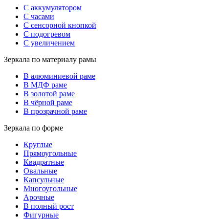
С аккумулятором
С часами
С сенсорной кнопкой
С подогревом
С увеличением
Зеркала по материалу рамы
В алюминиевой раме
В МДФ раме
В золотой раме
В чёрной раме
В прозрачной раме
Зеркала по форме
Круглые
Прямоугольные
Квадратные
Овальные
Капсульные
Многоугольные
Арочные
В полный рост
Фигурные