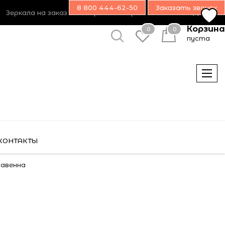
8 800 444-62-50
Заказать звонок
Зеркала на заказ
Возврат товара
Наш блог
Дилерам
Корзина
0
0
пуста
КОНТАКТЫ
Равенна