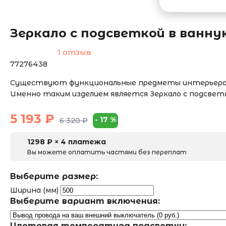
Зеркало с подсветкой в ванн
1 отзыв
77276438
Существуют функциональные предметы интерьера, 
Именно таким изделием является Зеркало с подсветк
5 193
₽
-
17
%
6 320
₽
1298
₽ × 4 платежа
Вы можете оплатить частями без переплат
Выберите размер:
Ширина (мм)
Выберите вариант включения:
Цветовая температура подсветки: