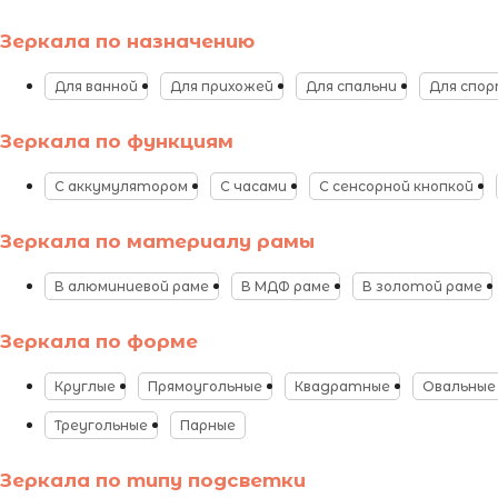
Зеркала по назначению
Для ванной
Для прихожей
Для спальни
Для спо
Зеркала по функциям
С аккумулятором
С часами
С сенсорной кнопкой
Зеркала по материалу рамы
В алюминиевой раме
В МДФ раме
В золотой раме
Зеркала по форме
Круглые
Прямоугольные
Квадратные
Овальные
Треугольные
Парные
Зеркала по типу подсветки