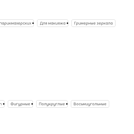
парикмахерских
Для макияжа
Гримерные зеркала
т
Фигурные
Полукруглые
Восьмиугольные