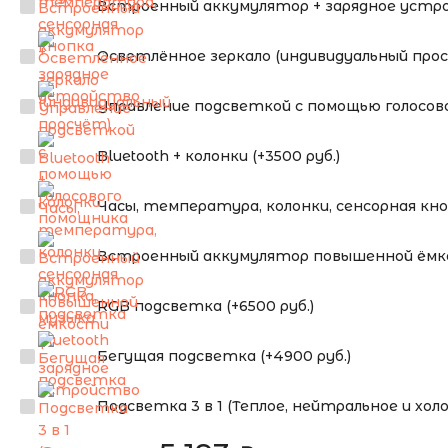
Встроенный аккумулятор + зарядное устрой
Осветлённое зеркало (индивидуальный про
Управление подсветкой с помощью голосово
Bluetooth + колонки (+3500 руб.)
Часы, температура, колонки, сенсорная кнопк
Встроенный аккумулятор повышенной ёмкос
RGB подсветка (+6500 руб.)
Бегущая подсветка (+4900 руб.)
Подсветка 3 в 1 (Теплое, нейтральное и холо