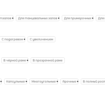
ртзалов
Для танцевальных залов
Для примерочных
Для 
С подогревом
С увеличением
В чёрной раме
В прозрачной раме
Капсульные
Многоугольные
Арочные
В полный рос