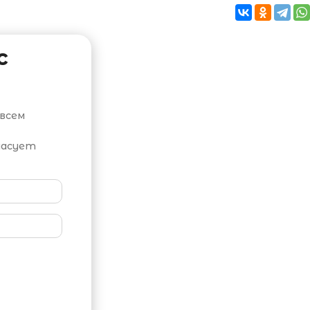
с
всем
ласует