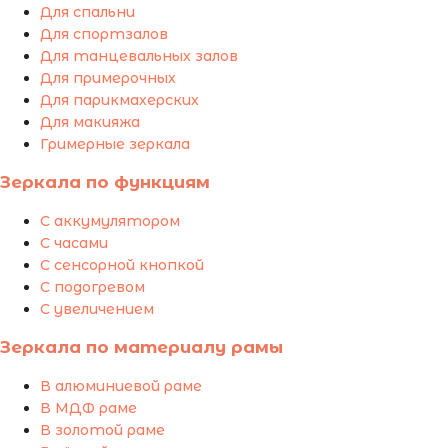
Для спальни
Для спортзалов
Для танцевальных залов
Для примерочных
Для парикмахерских
Для макияжа
Гримерные зеркала
Зеркала по функциям
С аккумулятором
С часами
С сенсорной кнопкой
С подогревом
С увеличением
Зеркала по материалу рамы
В алюминиевой раме
В МДФ раме
В золотой раме