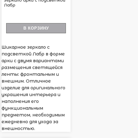
Зеркало арка с подсветкой
Лабр
В КОРЗИНУ
Шикарное зеркало с
подсветкой Лабр в форме
арки с двумя вариантами
размещения светящейся
ленты: фронтальным и
внешним. Отличное
изделие для оригинального
украшения интерьера и
наполнения его
функциональным
предметом, необходимым
ежедневно для ухода за
внешностью.