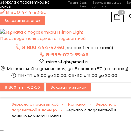
Зеркала с подсветкой на
Партнёрам
Зеркала на заказ
Во
-
+
заказ
Наш блог
Дилерам
ЭТО ЗЕРКАЛО МЫ
8 800 444-62-50
0
МОЖЕМ ИЗГОТОВИТЬ
Заказать звонок
ПО ВАШИМ
РАЗМЕРАМ
Производитель зеркал с подсветкой
8 800 444-62-50
(звонок бесплатный)
8-999-070-55-46
mirror-light@mail.ru
Москва, м. Академическая, ул. Вавилова 57 (по звонку)
ПН-ПТ с 9:00 до 20:00, СБ-ВС с 11:00 до 20:00
8 800 444-62-50
Заказать звонок
Зеркала с подсветкой
Каталог
Зеркала с
подсветкой в ванную
Зеркало с подсветкой в
ванную комнату Полли