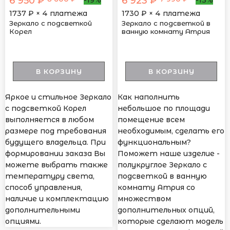
6 950 ₽
6 923 ₽
1737
₽ × 4 платежа
1730
₽ × 4 платежа
Зеркало с подсветкой
Зеркало с подсветкой в
Корел
ванную комнату Атрия
В КОРЗИНУ
В КОРЗИНУ
Яркое и стильное Зеркало
Как наполнить
с подсветкой Корел
небольшое по площади
выполняется в любом
помещение всем
размере под требования
необходимым, сделать его
будущего владельца. При
функциональным?
формировании заказа Вы
Поможет наше изделие -
можете выбрать также
полукруглое Зеркало с
температуру света,
подсветкой в ванную
способ управления,
комнату Атрия со
наличие и комплектацию
множеством
дополнительными
дополнительных опций,
опциями.
которые сделают модель