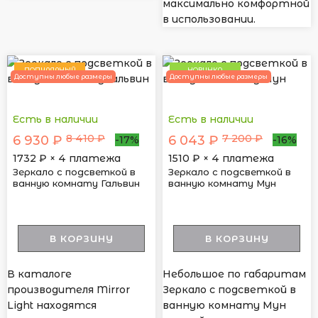
максимально комфортной
в использовании.
ПОПУЛЯРНЫЙ
НОВИНКА
Доступны любые размеры
Доступны любые размеры
Есть в наличии
Есть в наличии
8 410 ₽
7 200 ₽
6 930 ₽
6 043 ₽
-17%
-16%
1732
₽ × 4 платежа
1510
₽ × 4 платежа
Зеркало с подсветкой в
Зеркало с подсветкой в
ванную комнату Гальвин
ванную комнату Мун
В КОРЗИНУ
В КОРЗИНУ
В каталоге
Небольшое по габаритам
производителя Mirror
Зеркало с подсветкой в
Light находятся
ванную комнату Мун