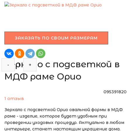
ЭТО ЗЕРКАЛО МЫ
МОЖЕМ ИЗГОТОВИТЬ
ПО ВАШИМ
РАЗМЕРАМ
ЗАКАЗАТЬ ПО СВОИМ РАЗМЕРАМ
Зеркало с подсветкой в
-
+
МДФ раме Орио
095391820
1 отзыв
Зеркало с подсветкой Орио овальной формы в МДФ
раме - изделие, которое будет удобным при
проведении уходовых процедур. Актуально в любом
интерьере, станет настоящим украшение дома.