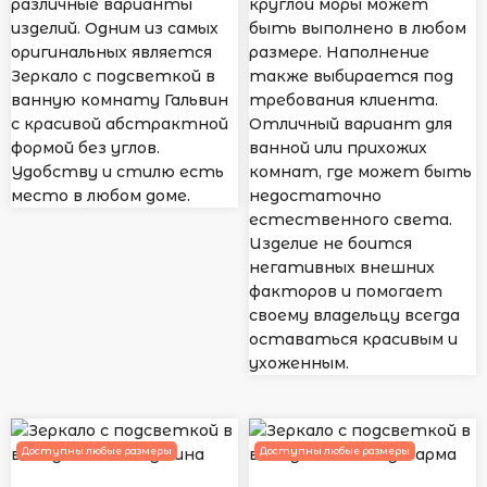
различные варианты
круглой моры может
изделий. Одним из самых
быть выполнено в любом
оригинальных является
размере. Наполнение
Зеркало с подсветкой в
также выбирается под
ванную комнату Гальвин
требования клиента.
с красивой абстрактной
Отличный вариант для
формой без углов.
ванной или прихожих
Удобству и стилю есть
комнат, где может быть
место в любом доме.
недостаточно
естественного света.
Изделие не боится
негативных внешних
факторов и помогает
своему владельцу всегда
оставаться красивым и
ухоженным.
Доступны любые размеры
Доступны любые размеры