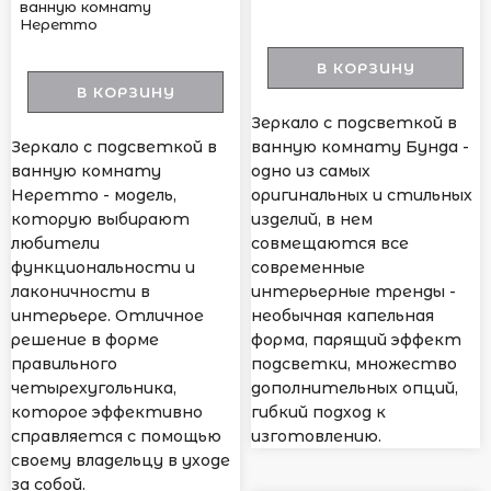
ванную комнату
Неретто
В КОРЗИНУ
В КОРЗИНУ
Зеркало с подсветкой в
Зеркало с подсветкой в
ванную комнату Бунда -
ванную комнату
одно из самых
Неретто - модель,
оригинальных и стильных
которую выбирают
изделий, в нем
любители
совмещаются все
функциональности и
современные
лаконичности в
интерьерные тренды -
интерьере. Отличное
необычная капельная
решение в форме
форма, парящий эффект
правильного
подсветки, множество
четырехугольника,
дополнительных опций,
которое эффективно
гибкий подход к
справляется с помощью
изготовлению.
своему владельцу в уходе
за собой.