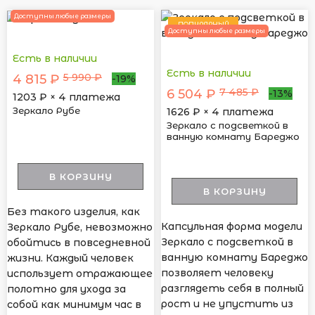
Доступны любые размеры
ПОПУЛЯРНЫЙ
Доступны любые размеры
Есть в наличии
Есть в наличии
5 990 ₽
4 815 ₽
-19%
7 485 ₽
6 504 ₽
-13%
1203
₽ × 4 платежа
Зеркало Рубе
1626
₽ × 4 платежа
Зеркало с подсветкой в
ванную комнату Бареджо
В КОРЗИНУ
В КОРЗИНУ
Без такого изделия, как
Капсульная форма модели
Зеркало Рубе, невозможно
Зеркало с подсветкой в
обойтись в повседневной
ванную комнату Бареджо
жизни. Каждый человек
позволяет человеку
использует отражающее
разглядеть себя в полный
полотно для ухода за
рост и не упустить из
собой как минимум час в