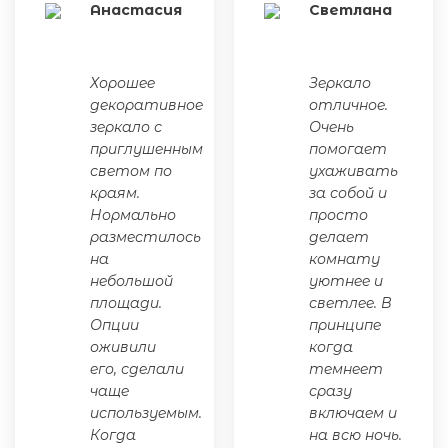
Анастасия
Светлана
Хорошее
Зеркало
декоративное
отличное.
зеркало с
Очень
приглушенным
помогает
светом по
ухаживать
краям.
за собой и
Нормально
просто
разместилось
делает
на
комнату
небольшой
уютнее и
площади.
светлее. В
Опции
принципе
оживили
когда
его, сделали
темнеет
чаще
сразу
используемым.
включаем и
Когда
на всю ночь.