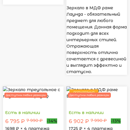
Зеркало в МДФ раме
Лаунда - обязательный
предмет для любого
помещения. Данная форма
подходит для всех
интерьерных стилей.
Отражающая
поверхность отлично
сочетается с древесиной
и выглядит эффектно и
статусно.
ПОПУЛЯРНЫЙ
Доступны любые размеры
Доступны любые размеры
Есть в наличии
Есть в наличии
7 990 ₽
7 990 ₽
6 795 ₽
6 902 ₽
-14%
-13%
1698
₽ × 4 платежа
1725
₽ × 4 платежа