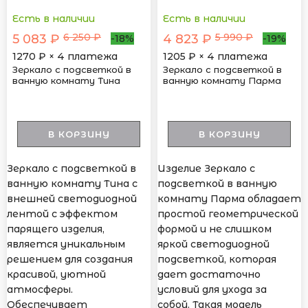
Есть в наличии
Есть в наличии
6 250 ₽
5 990 ₽
5 083 ₽
4 823 ₽
-18%
-19%
1270
₽ × 4 платежа
1205
₽ × 4 платежа
Зеркало с подсветкой в
Зеркало с подсветкой в
ванную комнату Тина
ванную комнату Парма
В КОРЗИНУ
В КОРЗИНУ
Зеркало с подсветкой в
Изделие Зеркало с
ванную комнату Тина с
подсветкой в ванную
внешней светодиодной
комнату Парма обладает
лентой с эффектом
простой геометрической
парящего изделия,
формой и не слишком
является уникальным
яркой светодиодной
решением для создания
подсветкой, которая
красивой, уютной
дает достаточно
атмосферы.
условий для ухода за
Обеспечивает
собой. Такая модель