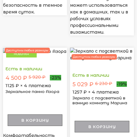
безопасность в темное
может использоваться
время суток.
как в домашних, так и в
рабочих условиях
профессиональными
визажистами.
Доступны любые размеры
НОВИНКА
Доступны любые размеры
Есть в наличии
Есть в наличии
5 920 ₽
4 500 ₽
-23%
6 230 ₽
5 029 ₽
-19%
1125
₽ × 4 платежа
Зеркальное панно Азора
1257
₽ × 4 платежа
Зеркало с подсветкой в
ванную комнату Марина
В КОРЗИНУ
В КОРЗИНУ
Комфортабельность