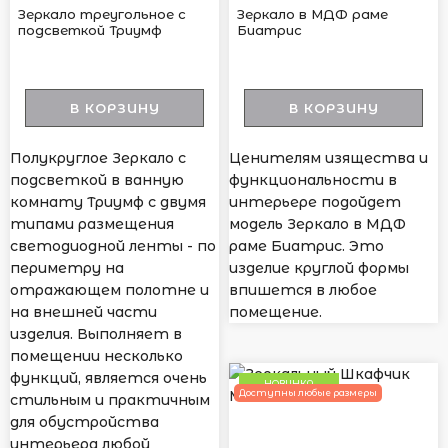
Зеркало треугольное с
Зеркало в МДФ раме
подсветкой Триумф
Биатрис
В КОРЗИНУ
В КОРЗИНУ
Полукруглое Зеркало с
Ценителям изящества и
подсветкой в ванную
функциональности в
комнату Триумф с двумя
интерьере подойдет
типами размещения
модель Зеркало в МДФ
светодиодной ленты - по
раме Биатрис. Это
периметру на
изделие круглой формы
отражающем полотне и
впишется в любое
на внешней части
помещение.
изделия. Выполняет в
помещении несколько
функций, является очень
НОВИНКА
Доступны любые размеры
стильным и практичным
для обустройства
интерьера любой