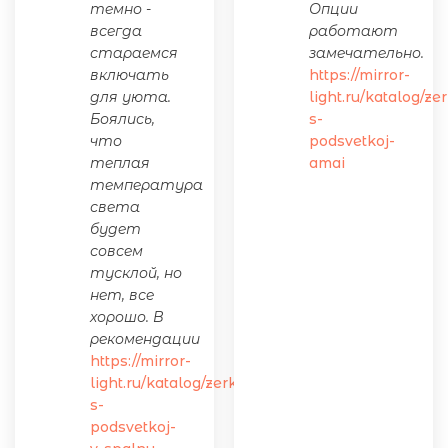
темно -
Опции
всегда
работают
стараемся
замечательно.
включать
https://mirror-
для уюта.
light.ru/katalog/ze
Боялись,
s-
что
podsvetkoj-
теплая
amai
температура
света
будет
совсем
тусклой, но
нет, все
хорошо. В
рекомендации
https://mirror-
light.ru/katalog/zerkalo-
s-
podsvetkoj-