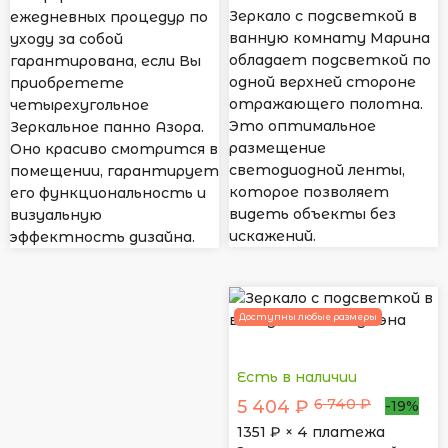
Зеркало с подсветкой в
ежедневных процедур по
ванную комнату Марина
уходу за собой
обладает подсветкой по
гарантирована, если Вы
одной верхней стороне
приобретете
отражающего полотна.
четырехугольное
Это оптимальное
Зеркальное панно Азора.
размещение
Оно красиво смотрится в
светодиодной ленты,
помещении, гарантирует
которое позволяет
его функциональность и
видеть объекты без
визуальную
искажений.
эффектность дизайна.
Доступны любые размеры
Есть в наличии
6 740 ₽
5 404 ₽
-19%
1351
₽ × 4 платежа