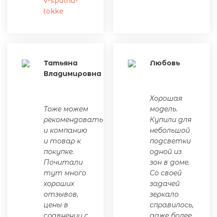
v-spalnu-
tokke
Татьяна
Любовь
Владимировна
Хорошая
Тоже можем
модель.
рекомендовать
Купили для
и компанию
небольшой
и товар к
подсветки
покупке.
одной из
Почитали
зон в доме.
тут много
Со своей
хороших
задачей
отзывов,
зеркало
цены в
справилось,
сравнении с
даже более