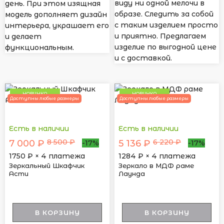
виду ни одной мелочи в
день. При этом изящная
образе. Следить за собой
модель дополняет дизайн
с таким изделием просто
интерьера, украшает его
и приятно. Предлагаем
и делает
изделие по выгодной цене
функциональным.
и с доставкой.
НОВИНКА
НОВИНКА
Доступны любые размеры
Доступны любые размеры
Есть в наличии
Есть в наличии
8 500 ₽
6 220 ₽
7 000 ₽
5 136 ₽
-17%
-17%
1750
₽ × 4 платежа
1284
₽ × 4 платежа
Зеркальный Шкафчик
Зеркало в МДФ раме
Асти
Лаунда
В КОРЗИНУ
В КОРЗИНУ