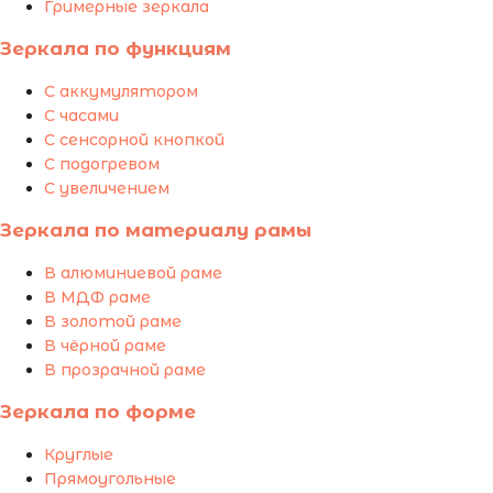
Гримерные зеркала
Зеркала по функциям
С аккумулятором
С часами
С сенсорной кнопкой
С подогревом
С увеличением
Зеркала по материалу рамы
В алюминиевой раме
В МДФ раме
В золотой раме
В чёрной раме
В прозрачной раме
Зеркала по форме
Круглые
Прямоугольные