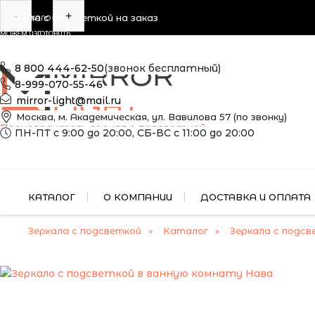
-
+
Зеркала с подсветкой на заказ
ЭТО ЗЕРКАЛО МЫ
МОЖЕМ ИЗГОТОВИТЬ
ПО ВАШИМ
РАЗМЕРАМ
8 800 444-62-50
(звонок бесплатный)
8-999-070-55-46
mirror-light@mail.ru
Москва, м. Академическая, ул. Вавилова 57 (по звонку)
Производитель зеркал с подсветкой
ПН-ПТ с 9:00 до 20:00, СБ-ВС с 11:00 до 20:00
КАТАЛОГ
О КОМПАНИИ
ДОСТАВКА И ОПЛАТА
Зеркала с подсветкой
Каталог
Зеркала с подсв