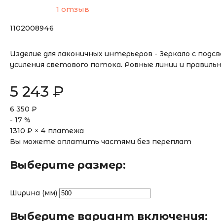
1 отзыв
1102008946
Изделие для лаконичных интерьеров - Зеркало с под
усиления светового потока. Ровные линии и правильн
5 243
₽
6 350
₽
-
17
%
1310
₽ × 4 платежа
Вы можете оплатить частями без переплат
Выберите размер:
Ширина (мм)
Выберите вариант включения: