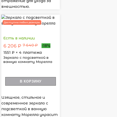
отражение для ухода за
внешностью.
Доступны любые размеры
Есть в наличии
7 640 ₽
6 206 ₽
-18%
1551
₽ × 4 платежа
Зеркало с подсветкой в
ванную комнату Морелла
В КОРЗИНУ
Изящное, стильное и
современное зеркало с
подсветкой в ванную
комнату Морелла украсит