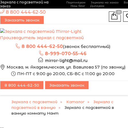
Зеркала с подсветкой на
Партнёрам
Зеркала на заказ
Во
-
+
заказ
Наш блог
Дилерам
ЭТО ЗЕРКАЛО МЫ
8 800 444-62-50
0
МОЖЕМ ИЗГОТОВИТЬ
Заказать звонок
ПО ВАШИМ
РАЗМЕРАМ
Производитель зеркал с подсветкой
8 800 444-62-50
(звонок бесплатный)
8-999-070-55-46
mirror-light@mail.ru
Москва, м. Академическая, ул. Вавилова 57 (по звонку)
ПН-ПТ с 9:00 до 20:00, СБ-ВС с 11:00 до 20:00
8 800 444-62-50
Заказать звонок
Зеркала с подсветкой
Каталог
Зеркала с
подсветкой в ванную
Зеркало с подсветкой в
ванную комнату Нант