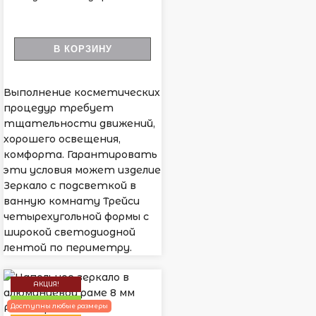
В КОРЗИНУ
Выполнение косметических
процедур требует
тщательности движений,
хорошего освещения,
комфорта. Гарантировать
эти условия может изделие
Зеркало с подсветкой в
ванную комнату Трейси
четырехугольной формы с
широкой светодиодной
лентой по периметру.
АКЦИЯ!
НОВИНКА
Доступны любые размеры