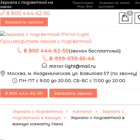
Зеркала с подсветкой на
Партнёрам
Зеркала на заказ
Во
-
+
заказ
Наш блог
Дилерам
ЭТО ЗЕРКАЛО МЫ
8 800 444-62-50
0
МОЖЕМ ИЗГОТОВИТЬ
Заказать звонок
ПО ВАШИМ
РАЗМЕРАМ
Производитель зеркал с подсветкой
8 800 444-62-50
(звонок бесплатный)
8-999-070-55-46
mirror-light@mail.ru
Москва, м. Академическая, ул. Вавилова 57 (по звонку)
ПН-ПТ с 9:00 до 20:00, СБ-ВС с 11:00 до 20:00
8 800 444-62-50
Заказать звонок
Зеркала с подсветкой
Каталог
Зеркала с
подсветкой в ванную
Зеркало с подсветкой в
ванную комнату Нана