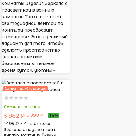
комнаты изделия Зеркало с
подсветкой в ванную
комнату Того с внешней
светодиодной лентой по
контуру преобразит
помещение. Это идеальный
вариант для того, чтобы
сделать пространство
функциональным,
безопасным в темное
время суток, уютным.
Доступны любые размеры
Есть в наличии
6 990 ₽
5 982 ₽
-14%
1495
₽ × 4 платежа
Зеркало с подсветкой в
ванную комнату Трейси