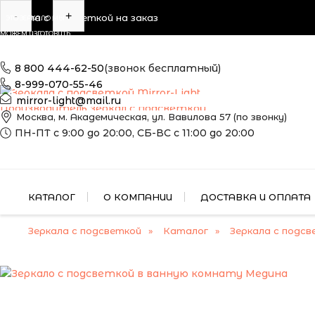
-
+
Зеркала с подсветкой на заказ
ЭТО ЗЕРКАЛО МЫ
МОЖЕМ ИЗГОТОВИТЬ
ПО ВАШИМ
РАЗМЕРАМ
8 800 444-62-50
(звонок бесплатный)
8-999-070-55-46
mirror-light@mail.ru
Производитель зеркал с подсветкой
Москва, м. Академическая, ул. Вавилова 57 (по звонку)
ПН-ПТ с 9:00 до 20:00, СБ-ВС с 11:00 до 20:00
КАТАЛОГ
О КОМПАНИИ
ДОСТАВКА И ОПЛАТА
Зеркала с подсветкой
Каталог
Зеркала с подсв