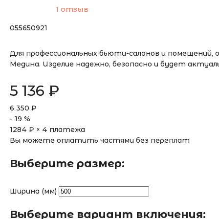
1 отзыв
055650921
Для профессиональных бьюти-салонов и помещений, 
Медина. Изделие надежно, безопасно и будет актуал
5 136
₽
6 350
₽
-
19
%
1284
₽ × 4 платежа
Вы можете оплатить частями без переплат
Выберите размер:
Ширина (мм)
Выберите вариант включения: