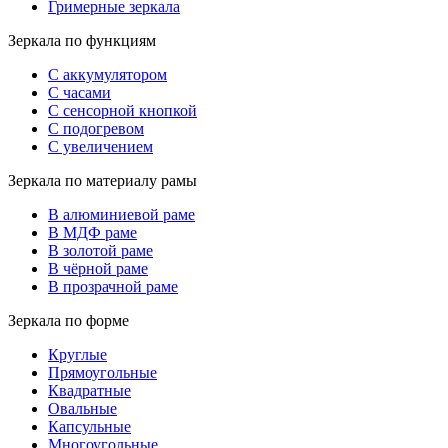
Гримерные зеркала
Зеркала по функциям
С аккумулятором
С часами
С сенсорной кнопкой
С подогревом
С увеличением
Зеркала по материалу рамы
В алюминиевой раме
В МДФ раме
В золотой раме
В чёрной раме
В прозрачной раме
Зеркала по форме
Круглые
Прямоугольные
Квадратные
Овальные
Капсульные
Многоугольные