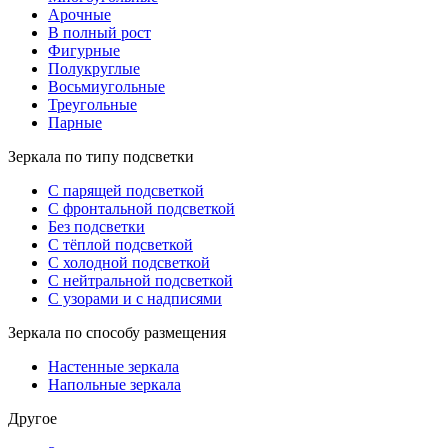
Арочные
В полный рост
Фигурные
Полукруглые
Восьмиугольные
Треугольные
Парные
Зеркала по типу подсветки
С парящей подсветкой
С фронтальной подсветкой
Без подсветки
С тёплой подсветкой
С холодной подсветкой
С нейтральной подсветкой
С узорами и с надписями
Зеркала по способу размещения
Настенные зеркала
Напольные зеркала
Другое