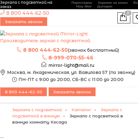
Зеркала с подсветкой на
Партнёрам
Зеркала на заказ
Во
-
+
заказ
Наш блог
Дилерам
ЭТО ЗЕРКАЛО МЫ
8 800 444-62-50
0
МОЖЕМ ИЗГОТОВИТЬ
АКЦИЯ!
Заказать звонок
ПО ВАШИМ
РАЗМЕРАМ
Производитель зеркал с подсветкой
8 800 444-62-50
(звонок бесплатный)
8-999-070-55-46
mirror-light@mail.ru
Москва, м. Академическая, ул. Вавилова 57 (по звонку)
ПН-ПТ с 9:00 до 20:00, СБ-ВС с 11:00 до 20:00
8 800 444-62-50
Заказать звонок
Зеркала с подсветкой
Каталог
Зеркала с
подсветкой в ванную
Зеркало с подсветкой в
ванную комнату Кесада