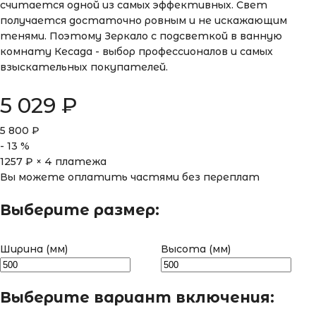
считается одной из самых эффективных. Свет
получается достаточно ровным и не искажающим
тенями. Поэтому Зеркало с подсветкой в ванную
комнату Кесада - выбор профессионалов и самых
взыскательных покупателей.
5 029
₽
5 800
₽
-
13
%
1257
₽ × 4 платежа
Вы можете оплатить частями без переплат
Выберите размер:
Ширина (мм)
Высота (мм)
Выберите вариант включения: