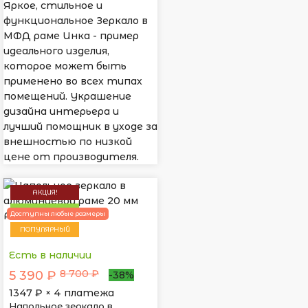
Яркое, стильное и
функциональное Зеркало в
МФД раме Инка - пример
идеального изделия,
которое может быть
применено во всех типах
помещений. Украшение
дизайна интерьера и
лучший помощник в уходе за
внешностью по низкой
цене от производителя.
АКЦИЯ!
НОВИНКА
Доступны любые размеры
ПОПУЛЯРНЫЙ
Есть в наличии
8 700 ₽
5 390 ₽
-38%
1347
₽ × 4 платежа
Напольное зеркало в