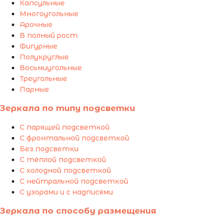
Капсульные
Многоугольные
Арочные
В полный рост
Фигурные
Полукруглые
Восьмиугольные
Треугольные
Парные
Зеркала по типу подсветки
С парящей подсветкой
С фронтальной подсветкой
Без подсветки
С тёплой подсветкой
С холодной подсветкой
С нейтральной подсветкой
С узорами и с надписями
Зеркала по способу размещения