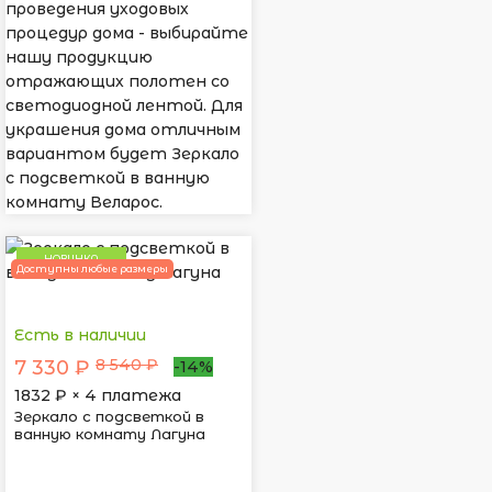
проведения уходовых
процедур дома - выбирайте
нашу продукцию
отражающих полотен со
светодиодной лентой. Для
украшения дома отличным
вариантом будет Зеркало
с подсветкой в ванную
комнату Веларос.
НОВИНКА
Доступны любые размеры
Есть в наличии
8 540 ₽
7 330 ₽
-14%
1832
₽ × 4 платежа
Зеркало с подсветкой в
ванную комнату Лагуна