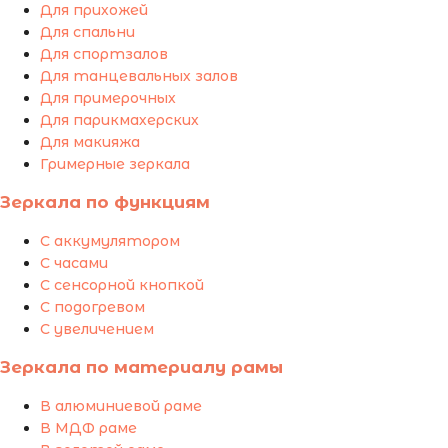
Для прихожей
Для спальни
Для спортзалов
Для танцевальных залов
Для примерочных
Для парикмахерских
Для макияжа
Гримерные зеркала
Зеркала по функциям
С аккумулятором
С часами
С сенсорной кнопкой
С подогревом
С увеличением
Зеркала по материалу рамы
В алюминиевой раме
В МДФ раме