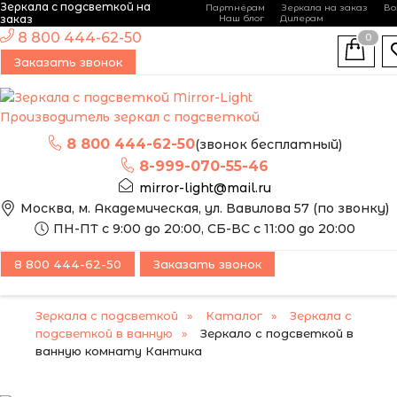
Зеркала с подсветкой на
Партнёрам
Зеркала на заказ
Во
-
+
заказ
Наш блог
Дилерам
ЭТО ЗЕРКАЛО МЫ
8 800 444-62-50
0
МОЖЕМ ИЗГОТОВИТЬ
Заказать звонок
ПО ВАШИМ
РАЗМЕРАМ
Производитель зеркал с подсветкой
8 800 444-62-50
(звонок бесплатный)
8-999-070-55-46
mirror-light@mail.ru
Москва, м. Академическая, ул. Вавилова 57 (по звонку)
ПН-ПТ с 9:00 до 20:00, СБ-ВС с 11:00 до 20:00
8 800 444-62-50
Заказать звонок
Зеркала с подсветкой
Каталог
Зеркала с
подсветкой в ванную
Зеркало с подсветкой в
ванную комнату Кантика