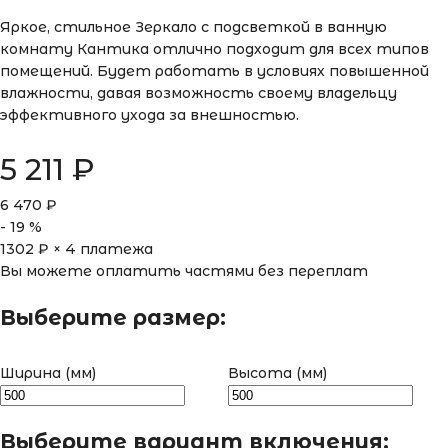
Яркое, стильное Зеркало с подсветкой в ванную
комнату Кантика отлично подходит для всех типов
помещений. Будет работать в условиях повышенной
влажности, давая возможность своему владельцу
эффективного ухода за внешностью.
5 211
₽
6 470
₽
-
19
%
1302
₽ × 4 платежа
Вы можете оплатить частями без переплат
Выберите размер:
Ширина (мм)
Высота (мм)
Выберите вариант включения: