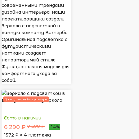
современными трендами
дизайна интерьера, наши
проектировщики создали
Зеркало с подсветкой в
ванную комнату Витербо.
Оригинальная подсветка с
футуристическими
нотками создает
неповторимый стиль.
Функциональная модель для
комфортного ухода за
собой.
Доступны любые размеры
Есть в наличии
7 390 ₽
6 290 ₽
-14%
1572
₽ × 4 платежа