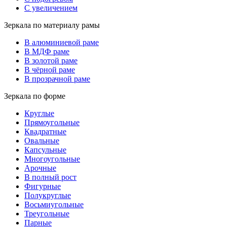
С увеличением
Зеркала по материалу рамы
В алюминиевой раме
В МДФ раме
В золотой раме
В чёрной раме
В прозрачной раме
Зеркала по форме
Круглые
Прямоугольные
Квадратные
Овальные
Капсульные
Многоугольные
Арочные
В полный рост
Фигурные
Полукруглые
Восьмиугольные
Треугольные
Парные