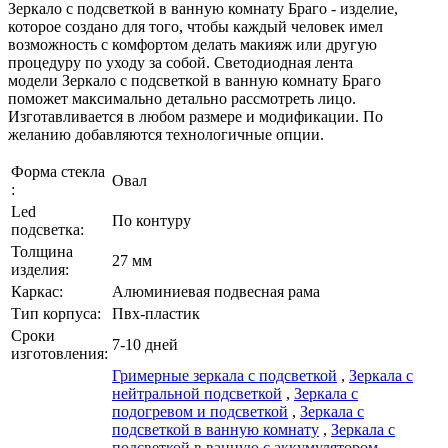
Зеркало с подсветкой в ванную комнату Браго - изделие,
которое создано для того, чтобы каждый человек имел
возможность с комфортом делать макияж или другую
процедуру по уходу за собой. Светодиодная лента
модели Зеркало с подсветкой в ванную комнату Браго
поможет максимально детально рассмотреть лицо.
Изготавливается в любом размере и модификации. По
желанию добавляются технологичные опции.
Форма стекла
Овал
:
Led
По контуру
подсветка:
Толщина
27 мм
изделия:
Каркаc:
Алюминиевая подвесная рама
Тип корпуса:
Пвх-пластик
Сроки
7-10 дней
изготовления:
Гримерные зеркала с подсветкой
,
Зеркала с
нейтральной подсветкой
,
Зеркала с
подогревом и подсветкой
,
Зеркала с
подсветкой в ванную комнату
,
Зеркала с
подсветкой в ванную с аккумулятором
,