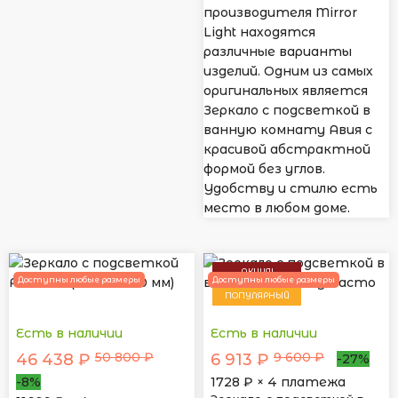
производителя Mirror
Light находятся
различные варианты
изделий. Одним из самых
оригинальных является
Зеркало с подсветкой в
ванную комнату Авия с
красивой абстрактной
формой без углов.
Удобству и стилю есть
место в любом доме.
АКЦИЯ!
Доступны любые размеры
Доступны любые размеры
ПОПУЛЯРНЫЙ
Есть в наличии
Есть в наличии
50 800 ₽
9 600 ₽
46 438 ₽
6 913 ₽
-27%
-8%
1728
₽ × 4 платежа