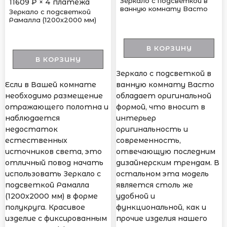
Зеркало с подсветкой в
11609
₽ × 4 платежа
ванную комнату Васто
Зеркало с подсветкой
Рамалла (1200х2000 мм)
В КОРЗИНУ
В КОРЗИНУ
Зеркало с подсветкой в
Если в Вашей комнате
ванную комнату Васто
необходимо размещение
обладает оригинальной
отражающего полотна и
формой, что вносит в
наблюдается
интерьер
недостаток
оригинальность и
естественных
современность,
источников света, это
отвечающую последним
отличный повод начать
дизайнерским трендам. В
использовать Зеркало с
остальном эта модель
подсветкой Рамалла
является столь же
(1200х2000 мм) в форме
удобной и
полукруга. Красивое
функциональной, как и
изделие с фиксированным
прочие изделия нашего