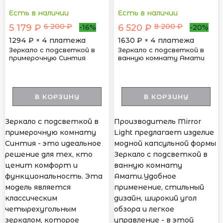
Есть в наличии
Есть в наличии
6 200 ₽
8 200 ₽
5 179 ₽
6 520 ₽
-16%
-20%
1294
₽ × 4 платежа
1630
₽ × 4 платежа
Зеркало с подсветкой в
Зеркало с подсветкой в
примерочную Синтия
ванную комнату Амати
В КОРЗИНУ
В КОРЗИНУ
Зеркало с подсветкой в
Производитель Mirror
примерочную комнату
Light предлагает изделие
Синтия - это идеальное
модной капсульной формы
решение для тех, кто
Зеркало с подсветкой в
ценит комфорт и
ванную комнату
функциональность. Эта
Амати.Удобное
модель является
применение, стильный
классическим
дизайн, широкий угол
четырехугольным
обзора и легкое
зеркалом, которое
управление - в этой