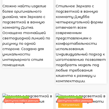
Сложно найти изделие
Стильное Зеркало с
более оригинального
подсветкой в ванную
дизайна, чем Зеркало с
комнату Джубба
подсветкой в ванную
четырехугольной формы
комнату Дигма.
отвечает всем
Оснащено тончайшей
современным
светодиодной линией по
представлениям о
рисунку по одной
комфортабельности
стороне. Создано для
использования.
уникальности
Индивидуальный подход к
интерьерного стиля
изготовлению позволяет
помещения.
подобрать модель под
любые требования
клиента к размеру и
комплектации.
НОВИНКА
НОВИНКА
Доступны любые размеры
Доступны любые размеры
ПОПУЛЯРНЫЙ