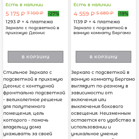
Есть в наличии
Есть в наличии
7 100 ₽
5 680 ₽
5 175 ₽
4 559 ₽
-27%
-19%
1293
₽ × 4 платежа
1139
₽ × 4 платежа
Зеркало с подсветкой в
Зеркало с подсветкой в
прихожую Деонис
ванную комнату Бергамо
В КОРЗИНУ
В КОРЗИНУ
Стильное Зеркало с
Зеркало с подсветкой в
подсветкой в прихожую
ванную комнату Бергамо
Деонис с контурной
выглядит по-разному в
фронтально подсветкой
зависимости от
- великолепное решение
включения или
для полутемного
выключения бокового
помещения, цель
освещения. Неизменным
которого - помочь
остается его удобство в
владельцу дома
использовании и
ухаживать за своей
уникальное умение