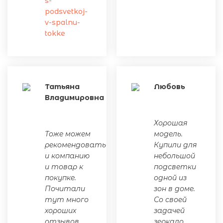
s-
podsvetkoj-
v-spalnu-
tokke
Татьяна
Любовь
Владимировна
Хорошая
Тоже можем
модель.
рекомендовать
Купили для
и компанию
небольшой
и товар к
подсветки
покупке.
одной из
Почитали
зон в доме.
тут много
Со своей
хороших
задачей
отзывов,
зеркало