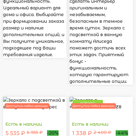
функциональность.
сделать интерьер
Идеальный вариант для
оригинальным и
дома и офиса. Выбирайте
незабываемым,
при формировании заказа
безопасным в темное
размер и наличие
время суток. Зеркало с
дополнительных опций, и
подсветкой в ванную
Вы получите уникальное,
комнату Алиседа
подходящее под Ваши
поможет достичь всех
требования изделие.
этих задач. Приятный
бонус -
функциональность,
которую гарантируют
дополнительные опции.
НОВИНКА
Доступны любые размеры
Доступны любые размеры
Есть в наличии
Есть в наличии
6 955 ₽
2 400 ₽
5 535 ₽
1 338 ₽
-20%
-44%