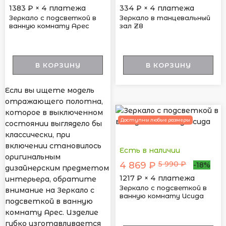
1383
₽ × 4 платежа
334
₽ × 4 платежа
Зеркало с подсветкой в
Зеркало в танцевальный
ванную комнату Арес
зал Z8
В КОРЗИНУ
В КОРЗИНУ
Если вы ищете модель
отражающего полотна,
которое в выключенном
Доступны любые размеры
состоянии выглядело бы
классически, при
включении становилось
Есть в наличии
оригинальным
5 990 ₽
4 869 ₽
-18%
дизайнерским предметом
1217
₽ × 4 платежа
интерьера, обратите
Зеркало с подсветкой в
внимание на Зеркало с
ванную комнату Исида
подсветкой в ванную
комнату Арес. Изделие
гибко изготавливается