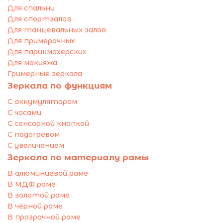
Для спальни
Для спортзалов
Для танцевальных залов
Для примерочных
Для парикмахерских
Для макияжа
Гримерные зеркала
Зеркала по функциям
С аккумулятором
С часами
С сенсорной кнопкой
С подогревом
С увеличением
Зеркала по материалу рамы
В алюминиевой раме
В МДФ раме
В золотой раме
В чёрной раме
В прозрачной раме