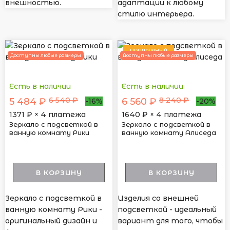
внешностью.
адаптации к любому
стилю интерьера.
ПОПУЛЯРНЫЙ
Доступны любые размеры
Доступны любые размеры
Есть в наличии
Есть в наличии
6 540 ₽
8 240 ₽
5 484 ₽
6 560 ₽
-16%
-20%
1371
₽ × 4 платежа
1640
₽ × 4 платежа
Зеркало с подсветкой в
Зеркало с подсветкой в
ванную комнату Рики
ванную комнату Алиседа
В КОРЗИНУ
В КОРЗИНУ
Зеркало с подсветкой в
Изделия со внешней
ванную комнату Рики -
подсветкой - идеальный
оригинальный дизайн и
вариант для того, чтобы