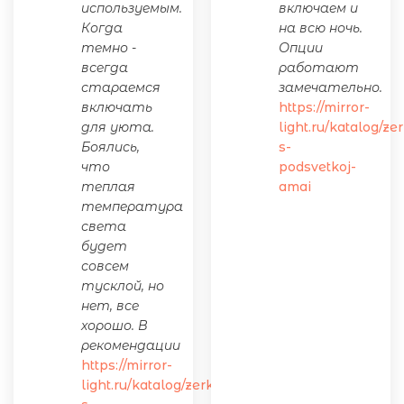
используемым.
включаем и
Когда
на всю ночь.
темно -
Опции
всегда
работают
стараемся
замечательно.
включать
https://mirror-
для уюта.
light.ru/katalog/ze
Боялись,
s-
что
podsvetkoj-
теплая
amai
температура
света
будет
совсем
тусклой, но
нет, все
хорошо. В
рекомендации
https://mirror-
light.ru/katalog/zerkalo-