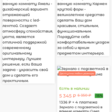
ванную комнату Амели -
ванную комнату Кармен
дизайнерский вариант
круглой форы -
отражающей
великолепное средство
поверхности с led-
сделать Ваш дом
лентой. Создает
красивым, стильным,
атмосферу спокойствия,
функциональным.
уюта, является
Порадуйте себя
отличной поддержкой
комфортабельным уходом
современному
за собой и ярким
оригинальному
предметом интерьера.
интерьеру. Лучшее
решение, если Ваша
задача - украсить свой
Доступны любые размеры
дом и сделать его
практичным.
Есть в наличии
6 350 ₽
5 345 ₽
-15%
1336
₽ × 4 платежа
Зеркало с подсветкой в
ванную комнату Сима