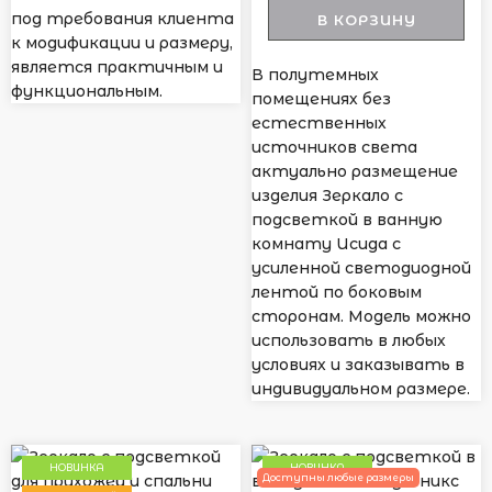
под требования клиента
В КОРЗИНУ
к модификации и размеру,
является практичным и
В полутемных
функциональным.
помещениях без
естественных
источников света
актуально размещение
изделия Зеркало с
подсветкой в ванную
комнату Исида с
усиленной светодиодной
лентой по боковым
сторонам. Модель можно
использовать в любых
условиях и заказывать в
индивидуальном размере.
НОВИНКА
НОВИНКА
Доступны любые размеры