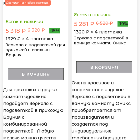
ПОПУЛЯРНЫЙ
Доступны любые размеры
Есть в наличии
Есть в наличии
6 520 ₽
5 281 ₽
-19%
6 320 ₽
5 318 ₽
-15%
1320
₽ × 4 платежа
Зеркало с подсветкой в
1329
₽ × 4 платежа
ванную комнату Оникc
Зеркало с подсветкой для
прихожей и спальни
Бруния
В КОРЗИНУ
В КОРЗИНУ
Очень красивое и
Для прихожих и других
современное изделие -
комнат идеально
Зеркало с подсветкой в
подойдет Зеркало с
ванную комнату Оникс
подсветкой в прихожую
приобретается от
Бруния с
производителя и
комбинированной
создается под
подсветкой . Любую
индивидуальные
мелочь можно учесть
требования будущего