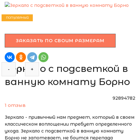
ЭТО ЗЕРКАЛО МЫ
МОЖЕМ ИЗГОТОВИТЬ
ПОПУЛЯРНЫЙ
ПО ВАШИМ
РАЗМЕРАМ
ЗАКАЗАТЬ ПО СВОИМ РАЗМЕРАМ
Зеркало с подсветкой в
-
+
ванную комнату Борно
92894782
1 отзыв
Зеркало - привычный нам предмет, который в своем
классическом воплощении требует определенного
ухода. Зеркало с подсветкой в ванную комнату
Борно не запотевает, не боится перепада