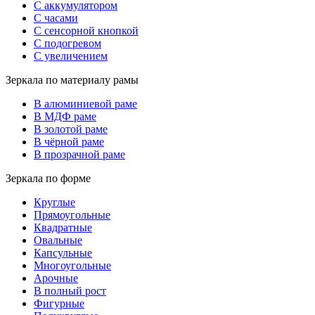
С аккумулятором
С часами
С сенсорной кнопкой
С подогревом
С увеличением
Зеркала по материалу рамы
В алюминиевой раме
В МДФ раме
В золотой раме
В чёрной раме
В прозрачной раме
Зеркала по форме
Круглые
Прямоугольные
Квадратные
Овальные
Капсульные
Многоугольные
Арочные
В полный рост
Фигурные