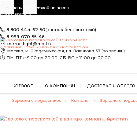
-
+
Зеркала с подсветкой на заказ
ЭТО ЗЕРКАЛО МЫ
МОЖЕМ ИЗГОТОВИТЬ
ПО ВАШИМ
РАЗМЕРАМ
8 800 444-62-50
(звонок бесплатный)
8-999-070-55-46
mirror-light@mail.ru
Производитель зеркал с подсветкой
Москва, м. Академическая, ул. Вавилова 57 (по звонку)
ПН-ПТ с 9:00 до 20:00, СБ-ВС с 11:00 до 20:00
КАТАЛОГ
О КОМПАНИИ
ДОСТАВКА И ОПЛАТА
Зеркала с подсветкой
Каталог
Зеркала с подсв