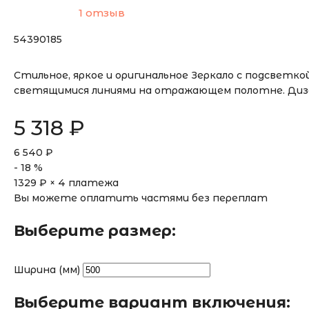
1 отзыв
54390185
Стильное, яркое и оригинальное Зеркало с подсвет
светящимися линиями на отражающем полотне. Диза
5 318
₽
6 540
₽
-
18
%
1329
₽ × 4 платежа
Вы можете оплатить частями без переплат
Выберите размер:
Ширина (мм)
Выберите вариант включения: