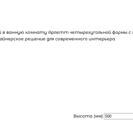
кой в ванную комнату Арлетт четырехугольной формы 
йнерское решение для современного интерьера.
Высота (мм)