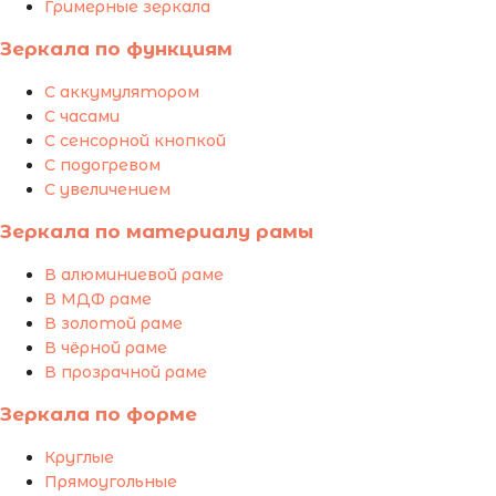
Гримерные зеркала
Зеркала по функциям
С аккумулятором
С часами
С сенсорной кнопкой
С подогревом
С увеличением
Зеркала по материалу рамы
В алюминиевой раме
В МДФ раме
В золотой раме
В чёрной раме
В прозрачной раме
Зеркала по форме
Круглые
Прямоугольные