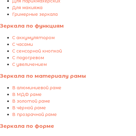
Для парикмахерских
Для макияжа
Гримерные зеркала
Зеркала по функциям
С аккумулятором
С часами
С сенсорной кнопкой
С подогревом
С увеличением
Зеркала по материалу рамы
В алюминиевой раме
В МДФ раме
В золотой раме
В чёрной раме
В прозрачной раме
Зеркала по форме