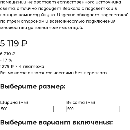
помещении не хватает естественного источника
света, отлично подойдет Зеркало с подсветкой в
ванную комнату Акуна. Изделие обладает подсветкой
по трем сторонам и возможностью подключения
множества дополнительных опций.
5 119
₽
6 210
₽
-
17
%
1279
₽ × 4 платежа
Вы можете оплатить частями без переплат
Выберите размер:
Ширина (мм)
Высота (мм)
Выберите вариант включения: