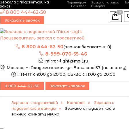
Зеркала с подсветкой на
Партнёрам
Зеркала на заказ
Во
-
+
заказ
Наш блог
Дилерам
ЭТО ЗЕРКАЛО МЫ
8 800 444-62-50
0
МОЖЕМ ИЗГОТОВИТЬ
Заказать звонок
ПО ВАШИМ
РАЗМЕРАМ
Производитель зеркал с подсветкой
8 800 444-62-50
(звонок бесплатный)
8-999-070-55-46
mirror-light@mail.ru
Москва, м. Академическая, ул. Вавилова 57 (по звонку)
ПН-ПТ с 9:00 до 20:00, СБ-ВС с 11:00 до 20:00
8 800 444-62-50
Заказать звонок
Зеркала с подсветкой
Каталог
Зеркала с
подсветкой в ванную
Зеркало с подсветкой в
ванную комнату Акуна