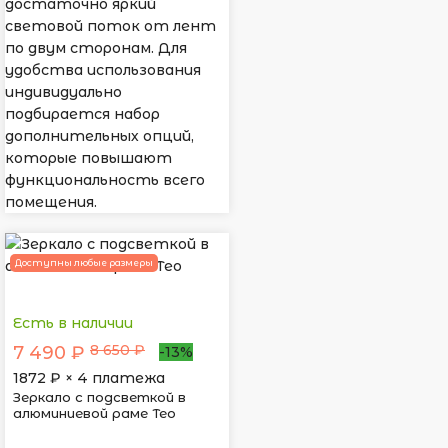
достаточно яркий
световой поток от лент
по двум сторонам. Для
удобства использования
индивидуально
подбирается набор
дополнительных опций,
которые повышают
функциональность всего
помещения.
Доступны любые размеры
Есть в наличии
8 650 ₽
7 490 ₽
-13%
1872
₽ × 4 платежа
Зеркало с подсветкой в
алюминиевой раме Тео