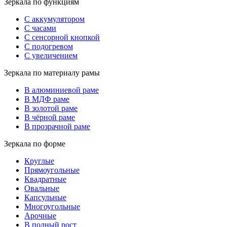
Зеркала по функциям
С аккумулятором
С часами
С сенсорной кнопкой
С подогревом
С увеличением
Зеркала по материалу рамы
В алюминиевой раме
В МДФ раме
В золотой раме
В чёрной раме
В прозрачной раме
Зеркала по форме
Круглые
Прямоугольные
Квадратные
Овальные
Капсульные
Многоугольные
Арочные
В полный рост