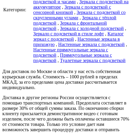
подсветкой и часами
,
Зеркала с подсветкой на
аккумуляторе
,
Зеркала с подсветкой с
Категории:
сенсорной кнопкой
,
Зеркала с подсветкой со
скругленными углами
,
Зеркала с тёплой
подсветкой
,
Зеркала с фронтальной
подсветкой
,
Зеркала с холодной подсветкой
,
Зеркало с подсветкой в стиле лофт
,
Каталог
зеркал c подсветкой
,
Настенные зеркала в
прихожую
,
Настенные зеркала с подсветкой
,
Настенные прямоугольные зеркала с
подсветкой
,
Прямоугольные зеркала с
подсветкой
,
Туалетные зеркала с подсветкой
Для доставок по Москве и области у нас есть собственная
курьерская служба. Стоимость – 1000 рублей в пределах
МКАД, за его пределами цена доставки рассчитывается
индивидуально.
Доставка в другие регионы России осуществляется с
помощью транспортных компаний. Предоплата составляет в
размере 30% от общей суммы заказа. По окончанию сборки
клиенту присылается демонстративное видео с готовым
изделием, после чего должны быть оплачены оставшиеся 70%
от стоимости товара. Только это условие дает нам
возможность завершить процедуру доставки и отправить