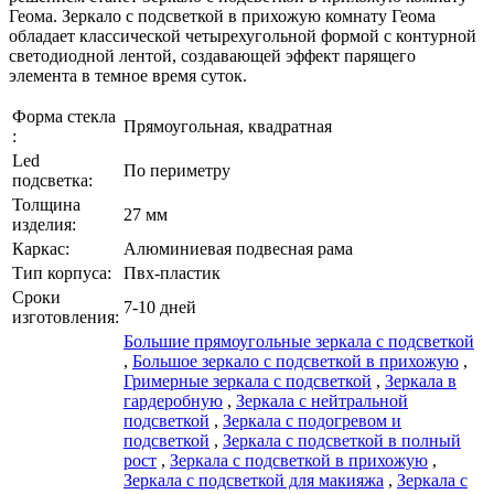
Геома. Зеркало с подсветкой в прихожую комнату Геома
обладает классической четырехугольной формой с контурной
светодиодной лентой, создавающей эффект парящего
элемента в темное время суток.
Форма стекла
Прямоугольная, квадратная
:
Led
По периметру
подсветка:
Толщина
27 мм
изделия:
Каркаc:
Алюминиевая подвесная рама
Тип корпуса:
Пвх-пластик
Сроки
7-10 дней
изготовления:
Большие прямоугольные зеркала с подсветкой
,
Большое зеркало с подсветкой в прихожую
,
Гримерные зеркала с подсветкой
,
Зеркала в
гардеробную
,
Зеркала с нейтральной
подсветкой
,
Зеркала с подогревом и
подсветкой
,
Зеркала с подсветкой в полный
рост
,
Зеркала с подсветкой в прихожую
,
Зеркала с подсветкой для макияжа
,
Зеркала с