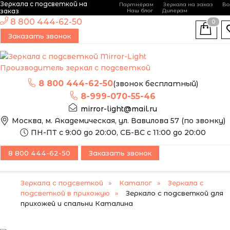
Зеркала с подсветкой на
Партнёрам
Зеркала на заказ
Во
-
+
заказ
Наш блог
Дилерам
ЭТО ЗЕРКАЛО МЫ
8 800 444-62-50
0
МОЖЕМ ИЗГОТОВИТЬ
ПОПУЛЯРНЫЙ
Заказать звонок
ПО ВАШИМ
РАЗМЕРАМ
Производитель зеркал с подсветкой
8 800 444-62-50
(звонок бесплатный)
8-999-070-55-46
mirror-light@mail.ru
Москва, м. Академическая, ул. Вавилова 57 (по звонку)
ПН-ПТ с 9:00 до 20:00, СБ-ВС с 11:00 до 20:00
8 800 444-62-50
Заказать звонок
Зеркала с подсветкой
Каталог
Зеркала с
подсветкой в прихожую
Зеркало с подсветкой для
прихожей и спальни Каталина