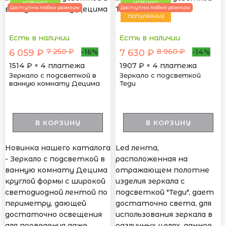
НОВИНКА
НОВИНКА
Доступны любые размеры
Доступны любые размеры
ПОПУЛЯРНЫЙ
Есть в наличии
Есть в наличии
7 250 ₽
8 960 ₽
6 059 ₽
7 630 ₽
-16%
-14%
1514
₽ × 4 платежа
1907
₽ × 4 платежа
Зеркало с подсветкой в
Зеркало с подсветкой
ванную комнату Децима
Теди
В КОРЗИНУ
В КОРЗИНУ
Новинка нашего каталога
Led лента,
- Зеркало с подсветкой в
расположенная на
ванную комнату Децима
отражающем полотне
круглой формы с широкой
изделия зеркала с
светодиодной лентой по
подсветкой "Теди", дает
периметру, дающей
достаточно света, для
достаточно освещения
использования зеркала в
для проведения даже
различных целях, данное