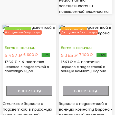
недостатка
освещенности и
повышенной влажности.
НОВИНКА
ПОПУЛЯРНЫЙ
Доступны любые размеры
Доступны любые размеры
Есть в наличии
Есть в наличии
6 600 ₽
7 100 ₽
5 457 ₽
5 365 ₽
-17%
-24%
1364
₽ × 4 платежа
1341
₽ × 4 платежа
Зеркало с подсветкой в
Зеркало с подсветкой в
прихожую Аура
ванную комнату Верона
В КОРЗИНУ
В КОРЗИНУ
Стильное Зеркало с
Зеркало с подсветкой в
подсветкой в прихожую
ванную комнату Верона -
Аура с контурной
практичный предмет,