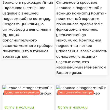
Зеркало в прихожую Аглая
Стильное и красивое
- красивое и стильное
Зеркало с подсветкой в
изделие с внешней
ванную комнату Арито -
подсветкой по контуру.
практичный вариант
Создает уникальную
привычного предмета с
атмосферу и выполняет
функциональностью,
функции
увеличенной до
дополнительного
максимума. Контурная
осветительного прибора,
подсветка, легкое
помогающего в темное
управление, возможность
время суток.
оснащения опциями -
изделие станет
незаменимым элементом
Вашего дома.
Доступны любые размеры
Доступны любые размеры
Есть в наличии
Есть в наличии