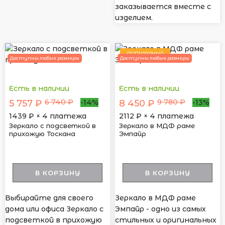
заказывается вместе с
изделием.
ПОПУЛЯРНЫЙ
Доступны любые размеры
Доступны любые размеры
Есть в наличии
Есть в наличии
6 740 ₽
9 780 ₽
5 757 ₽
8 450 ₽
-14%
-13%
1439
₽ × 4 платежа
2112
₽ × 4 платежа
Зеркало с подсветкой в
Зеркало в МДФ раме
прихожую Тоскана
Эмпайр
В КОРЗИНУ
В КОРЗИНУ
Выбирайте для своего
Зеркало в МДФ раме
дома или офиса Зеркало с
Эмпайр - одно из самых
подсветкой в прихожую
стильных и оригинальных