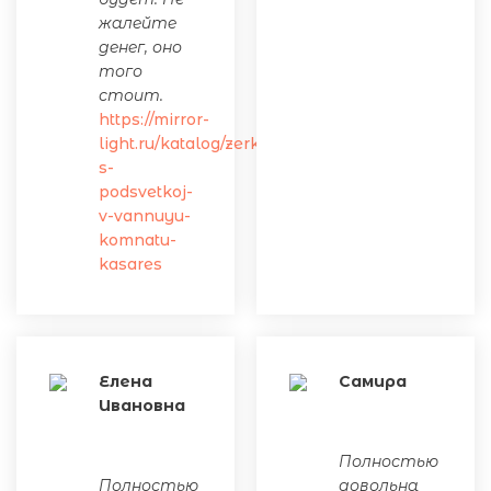
жалейте
денег, оно
того
стоит.
https://mirror-
light.ru/katalog/zerkalo-
s-
podsvetkoj-
v-vannuyu-
komnatu-
kasares
Елена
Самира
Ивановна
Полностью
Полностью
довольна