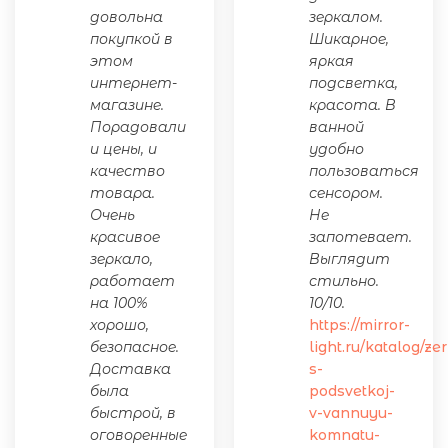
довольна
зеркалом.
покупкой в
Шикарное,
этом
яркая
интернет-
подсветка,
магазине.
красота. В
Порадовали
ванной
и цены, и
удобно
качество
пользоваться
товара.
сенсором.
Очень
Не
красивое
запотевает.
зеркало,
Выглядит
работает
стильно.
на 100%
10/10.
хорошо,
https://mirror-
безопасное.
light.ru/katalog/ze
Доставка
s-
была
podsvetkoj-
быстрой, в
v-vannuyu-
оговоренные
komnatu-