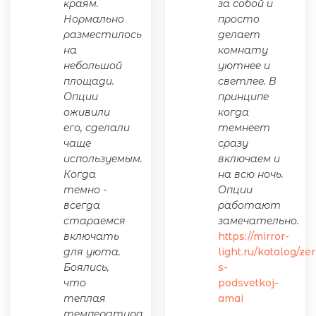
краям.
за собой и
Нормально
просто
разместилось
делает
на
комнату
небольшой
уютнее и
площади.
светлее. В
Опции
принципе
оживили
когда
его, сделали
темнеет
чаще
сразу
используемым.
включаем и
Когда
на всю ночь.
темно -
Опции
всегда
работают
стараемся
замечательно.
включать
https://mirror-
для уюта.
light.ru/katalog/ze
Боялись,
s-
что
podsvetkoj-
теплая
amai
температура