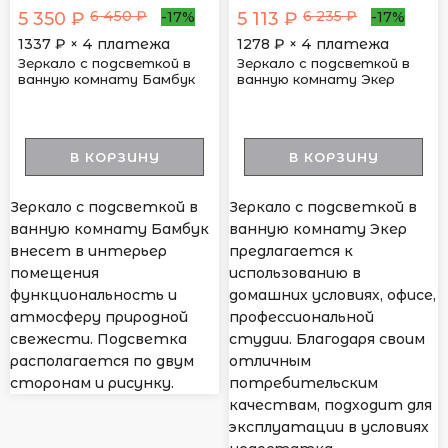
6 450 ₽
6 235 ₽
5 350 ₽
5 113 ₽
-17%
-17%
1337
₽ × 4 платежа
1278
₽ × 4 платежа
Зеркало с подсветкой в
Зеркало с подсветкой в
ванную комнату Бамбук
ванную комнату Экер
В КОРЗИНУ
В КОРЗИНУ
Зеркало с подсветкой в
Зеркало с подсветкой в
ванную комнату Бамбук
ванную комнату Экер
внесет в интерьер
предлагается к
помещения
использованию в
функциональность и
домашних условиях, офисе,
атмосферу природной
профессиональной
свежести. Подсветка
студии. Благодаря своим
располагается по двум
отличным
сторонам и рисунку.
потребительским
качествам, подходит для
эксплуатации в условиях