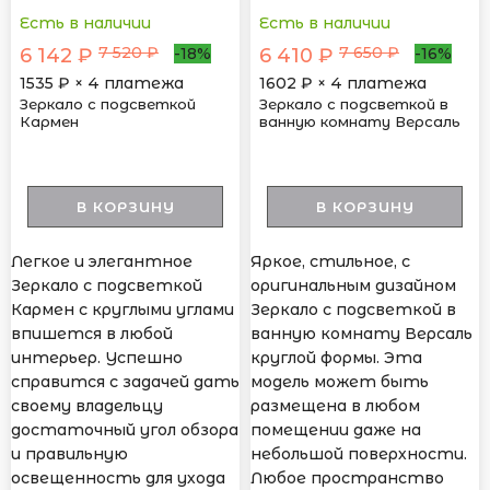
Есть в наличии
Есть в наличии
7 520 ₽
7 650 ₽
6 142 ₽
6 410 ₽
-18%
-16%
1535
₽ × 4 платежа
1602
₽ × 4 платежа
Зеркало с подсветкой
Зеркало с подсветкой в
Кармен
ванную комнату Версаль
В КОРЗИНУ
В КОРЗИНУ
Легкое и элегантное
Яркое, стильное, с
Зеркало с подсветкой
оригинальным дизайном
Кармен с круглыми углами
Зеркало с подсветкой в
впишется в любой
ванную комнату Версаль
интерьер. Успешно
круглой формы. Эта
справится с задачей дать
модель может быть
своему владельцу
размещена в любом
достаточный угол обзора
помещении даже на
и правильную
небольшой поверхности.
освещенность для ухода
Любое пространство