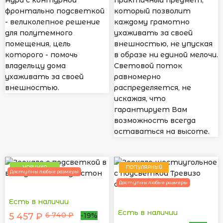
фронтально подсветкой
который позволит
- великолепное решение
каждому грамотно
для полутемного
ухаживать за своей
помещения, цель
внешностью, не упуская
которого - помочь
в образе ни единой мелочи.
владельцу дома
Световой поток
ухаживать за своей
равномерно
внешностью.
распределяется, не
искажая, что
гарантирует Вам
возможность всегда
оставаться на высоте.
НОВИНКА
ПОПУЛЯРНЫЙ
Доступны любые размеры
Доступны любые размеры
Есть в наличии
Есть в наличии
6 740 ₽
5 457 ₽
-19%