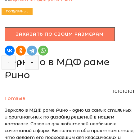
ЭТО ЗЕРКАЛО МЫ
МОЖЕМ ИЗГОТОВИТЬ
ПОПУЛЯРНЫЙ
ПО ВАШИМ
РАЗМЕРАМ
ЗАКАЗАТЬ ПО СВОИМ РАЗМЕРАМ
Зеркало в МДФ раме
-
+
Рино
101010101
1 отзыв
Зеркало в МДФ раме Рино - одно из самых стильных
и оригинальных по дизайну решений в нашем
каталоге. Создано для любителей необычных
сочетаний и форм. Выполнен в абстрактном стиле,
что делает его подходящим для классических и