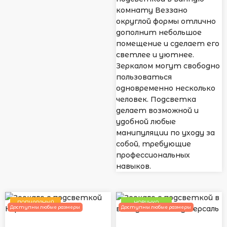
комнату Веззано
округлой формы отлично
дополнит небольшое
помещение и сделает его
светлее и уютнее.
Зеркалом могут свободно
пользоваться
одновременно несколько
человек. Подсветка
делает возможной и
удобной любые
манипуляции по уходу за
собой, требующие
профессиональных
навыков.
ПОПУЛЯРНЫЙ
НОВИНКА
Доступны любые размеры
Доступны любые размеры