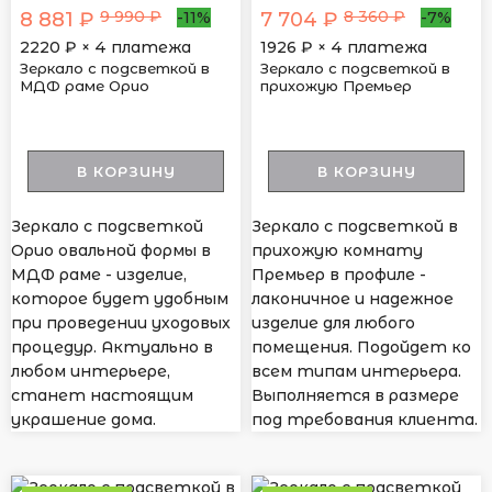
9 990 ₽
8 360 ₽
8 881 ₽
7 704 ₽
-11%
-7%
2220
₽ × 4 платежа
1926
₽ × 4 платежа
Зеркало с подсветкой в
Зеркало с подсветкой в
МДФ раме Орио
прихожую Премьер
В КОРЗИНУ
В КОРЗИНУ
Зеркало с подсветкой
Зеркало с подсветкой в
Орио овальной формы в
прихожую комнату
МДФ раме - изделие,
Премьер в профиле -
которое будет удобным
лаконичное и надежное
при проведении уходовых
изделие для любого
процедур. Актуально в
помещения. Подойдет ко
любом интерьере,
всем типам интерьера.
станет настоящим
Выполняется в размере
украшение дома.
под требования клиента.