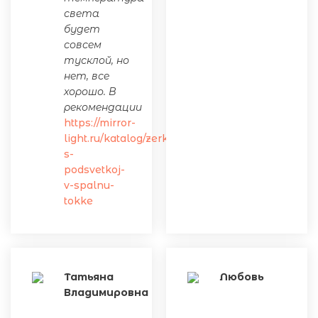
света
будет
совсем
тусклой, но
нет, все
хорошо. В
рекомендации
https://mirror-
light.ru/katalog/zerkalo-
s-
podsvetkoj-
v-spalnu-
tokke
Татьяна
Любовь
Владимировна