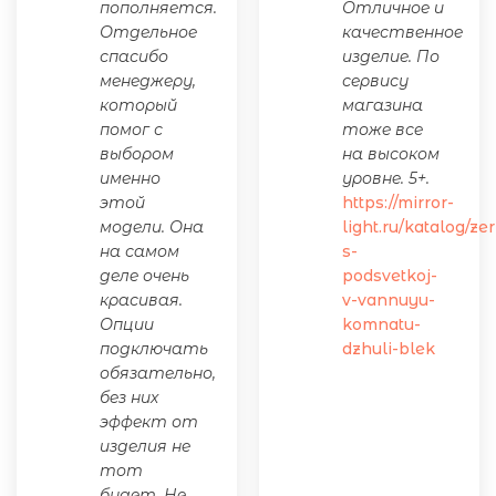
пополняется.
Отличное и
Отдельное
качественное
спасибо
изделие. По
менеджеру,
сервису
который
магазина
помог с
тоже все
выбором
на высоком
именно
уровне. 5+.
этой
https://mirror-
модели. Она
light.ru/katalog/ze
на самом
s-
деле очень
podsvetkoj-
красивая.
v-vannuyu-
Опции
komnatu-
подключать
dzhuli-blek
обязательно,
без них
эффект от
изделия не
тот
будет. Не