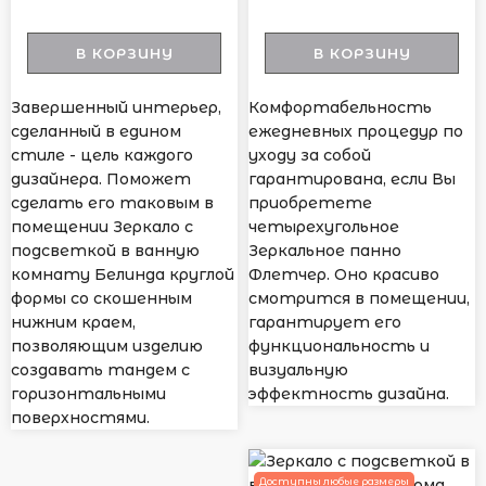
В КОРЗИНУ
В КОРЗИНУ
Завершенный интерьер,
Комфортабельность
сделанный в едином
ежедневных процедур по
стиле - цель каждого
уходу за собой
дизайнера. Поможет
гарантирована, если Вы
сделать его таковым в
приобретете
помещении Зеркало с
четырехугольное
подсветкой в ванную
Зеркальное панно
комнату Белинда круглой
Флетчер. Оно красиво
формы со скошенным
смотрится в помещении,
нижним краем,
гарантирует его
позволяющим изделию
функциональность и
создавать тандем с
визуальную
горизонтальными
эффектность дизайна.
поверхностями.
Доступны любые размеры