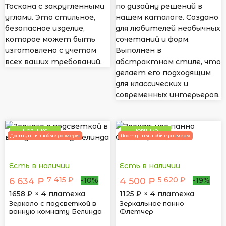
Тоскана с закругленными
по дизайну решений в
углами. Это стильное,
нашем каталоге. Создано
безопасное изделие,
для любителей необычных
которое может быть
сочетаний и форм.
изготовлено с учетом
Выполнен в
всех ваших требований.
абстрактном стиле, что
делает его подходящим
для классических и
современных интерьеров.
НОВИНКА
НОВИНКА
Доступны любые размеры
Доступны любые размеры
Есть в наличии
Есть в наличии
7 415 ₽
5 620 ₽
6 634 ₽
4 500 ₽
-10%
-19%
1658
₽ × 4 платежа
1125
₽ × 4 платежа
Зеркало с подсветкой в
Зеркальное панно
ванную комнату Белинда
Флетчер