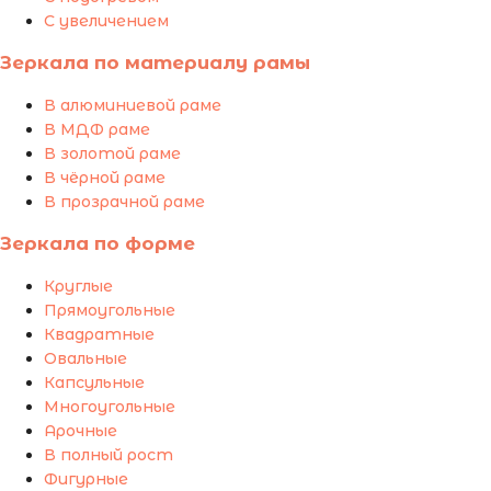
С увеличением
Зеркала по материалу рамы
В алюминиевой раме
В МДФ раме
В золотой раме
В чёрной раме
В прозрачной раме
Зеркала по форме
Круглые
Прямоугольные
Квадратные
Овальные
Капсульные
Многоугольные
Арочные
В полный рост
Фигурные