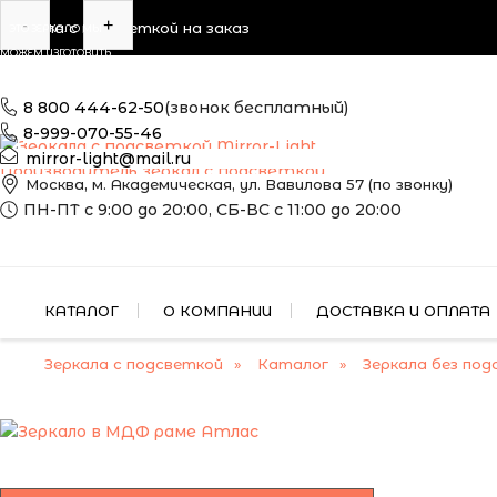
-
+
Зеркала с подсветкой на заказ
ЭТО ЗЕРКАЛО МЫ
МОЖЕМ ИЗГОТОВИТЬ
ПО ВАШИМ
РАЗМЕРАМ
8 800 444-62-50
(звонок бесплатный)
8-999-070-55-46
mirror-light@mail.ru
Производитель зеркал с подсветкой
Москва, м. Академическая, ул. Вавилова 57 (по звонку)
ПН-ПТ с 9:00 до 20:00, СБ-ВС с 11:00 до 20:00
КАТАЛОГ
О КОМПАНИИ
ДОСТАВКА И ОПЛАТА
Зеркала с подсветкой
Каталог
Зеркала без под