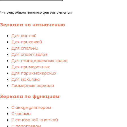
* - поля, обязательные для заполнения
Зеркала по назначению
Для ванной
Для прихожей
Для спальни
Для спортзалов
Для танцевальных залов
Для примерочных
Для парикмахерских
Для макияжа
Гримерные зеркала
Зеркала по функциям
С аккумулятором
С часами
С сенсорной кнопкой
С подогревом