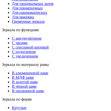
Для танцевальных залов
Для примерочных
Для парикмахерских
Для макияжа
Гримерные зеркала
Зеркала по функциям
С аккумулятором
С часами
С сенсорной кнопкой
С подогревом
С увеличением
Зеркала по материалу рамы
В алюминиевой раме
В МДФ раме
В золотой раме
В чёрной раме
В прозрачной раме
Зеркала по форме
Круглые