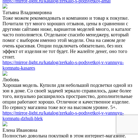
https://mirror-light.ru/katalog/zerkalo-s-podsvetkoj-amai
Татьяна Владимировна
Тоже можем рекомендовать и компанию и товар к покупке.
Почитали тут много хороших отзывов, цены в сравнении с
другими сайтами ниже, вариантов моделей много, и каталог
часто пополняется. Отдельное спасибо менеджеру, который
помог с выбором именно этой модели. Она на самом деле
очень красивая. Опции подключать обязательно, без них
эффект от изделия не тот будет. Не жалейте денег, оно того
стоит.
https://mirror-light.ru/katalog/zerkalo-s-podsvetkoj-v-vannuyu-
komnatu-kasares
Любовь
Хорошая модель. Купили для небольшой подсветки одной из
зон в доме. Со своей задачей зеркало справилось, даже более
того, визуально расширилось пространство, дополнительные
опции работают хорошо. Отличное и качественное изделие.
По сервису магазина тоже все на высоком уровне. 5+.
https://mirror-light.ru/katalog/zerkalo-s-podsvetkoj-v-vannuyu-
komnatu-dzhuli-blek
Елена Ивановна
Полностью довольна покупкой в этом интернет-магазине.