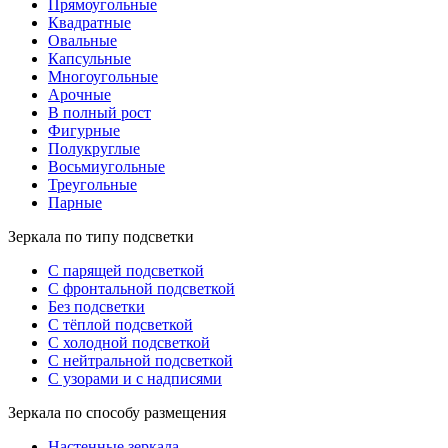
Прямоугольные
Квадратные
Овальные
Капсульные
Многоугольные
Арочные
В полный рост
Фигурные
Полукруглые
Восьмиугольные
Треугольные
Парные
Зеркала по типу подсветки
С парящей подсветкой
С фронтальной подсветкой
Без подсветки
С тёплой подсветкой
С холодной подсветкой
С нейтральной подсветкой
С узорами и с надписями
Зеркала по способу размещения
Настенные зеркала