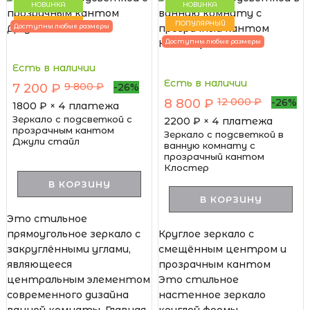
НОВИНКА
НОВИНКА
ПОПУЛЯРНЫЙ
ПОПУЛЯРНЫЙ
Доступны любые размеры
Доступны любые размеры
Есть в наличии
Есть в наличии
9 800 ₽
7 200 ₽
-26%
12 000 ₽
8 800 ₽
-26%
1800
₽ × 4 платежа
Зеркало с подсветкой с
2200
₽ × 4 платежа
прозрачным кантом
Зеркало с подсветкой в
Джули стайл
ванную комнату с
прозрачный кантом
Клостер
В КОРЗИНУ
В КОРЗИНУ
Это стильное
прямоугольное зеркало с
Круглое зеркало с
закруглёнными углами,
смещённым центром и
являющееся
прозрачным кантом
центральным элементом
Это стильное
современного дизайна
настенное зеркало
ванной комнаты. Главная
круглой формы,