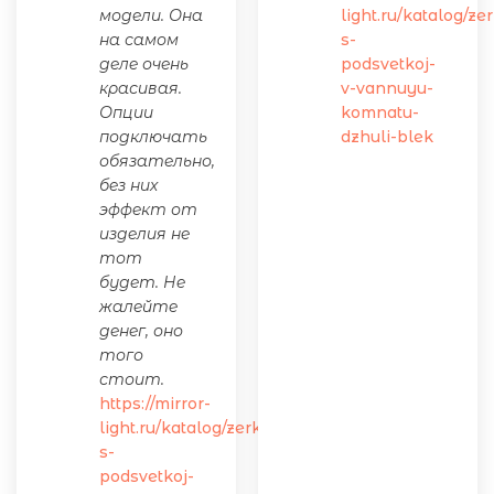
модели. Она
light.ru/katalog/ze
на самом
s-
деле очень
podsvetkoj-
красивая.
v-vannuyu-
Опции
komnatu-
подключать
dzhuli-blek
обязательно,
без них
эффект от
изделия не
тот
будет. Не
жалейте
денег, оно
того
стоит.
https://mirror-
light.ru/katalog/zerkalo-
s-
podsvetkoj-