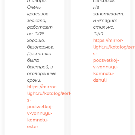
товара.
сенсором.
Очень
Не
красивое
запотевает.
зеркало,
Выглядит
работает
стильно.
на 100%
10/10.
хорошо,
https://mirror-
безопасное.
light.ru/katalog/ze
Доставка
s-
была
podsvetkoj-
быстрой, в
v-vannuyu-
оговоренные
komnatu-
сроки.
dzhuli
https://mirror-
light.ru/katalog/zerkalo-
s-
podsvetkoj-
v-vannuyu-
komnatu-
ester