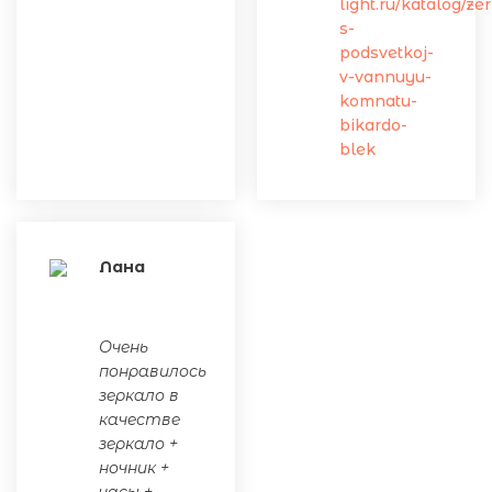
light.ru/katalog/ze
s-
podsvetkoj-
v-vannuyu-
komnatu-
bikardo-
blek
Лана
Очень
понравилось
зеркало в
качестве
зеркало +
ночник +
часы +