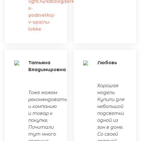
light.ru/katalog/zerkalo-
s-
podsvetkoj-
v-spalnu-
tokke
Татьяна
Любовь
Владимировна
Хорошая
Тоже можем
модель.
рекомендовать
Купили для
и компанию
небольшой
и товар к
подсветки
покупке.
одной из
Почитали
зон в доме.
тут много
Со своей
хороших
задачей