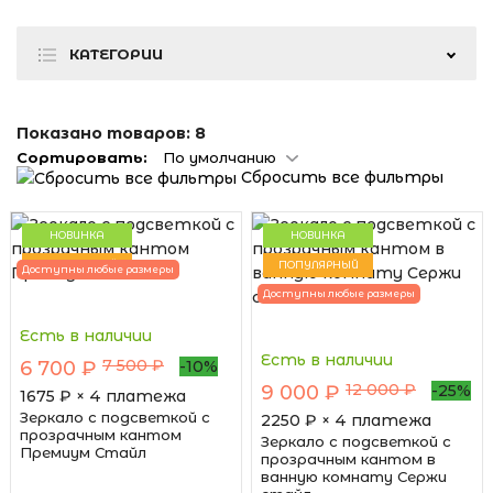
КАТЕГОРИИ
Показано товаров:
8
Сортировать:
По умолчанию
Сбросить все фильтры
НОВИНКА
НОВИНКА
ПОПУЛЯРНЫЙ
ПОПУЛЯРНЫЙ
Доступны любые размеры
Доступны любые размеры
Есть в наличии
Есть в наличии
7 500 ₽
6 700 ₽
-10%
12 000 ₽
9 000 ₽
-25%
1675
₽ × 4 платежа
Зеркало с подсветкой с
2250
₽ × 4 платежа
прозрачным кантом
Зеркало с подсветкой с
Премиум Стайл
прозрачным кантом в
ванную комнату Сержи