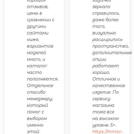
отзывов,
зеркало
цены в
справилось,
сравнении с
даже более
другими
того,
сайтами
визуально
ниже,
расширилось
вариантов
пространство,
моделей
дополнительные
много, и
опции
каталог
работают
часто
хорошо.
пополняется.
Отличное и
Отдельное
качественное
спасибо
изделие. По
менеджеру,
сервису
который
магазина
помог с
тоже все
выбором
на высоком
именно
уровне. 5+.
этой
https://mirror-