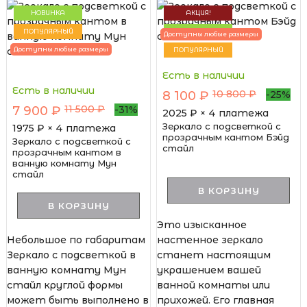
НОВИНКА
АКЦИЯ!
ПОПУЛЯРНЫЙ
НОВИНКА
Доступны любые размеры
Доступны любые размеры
ПОПУЛЯРНЫЙ
Есть в наличии
Есть в наличии
10 800 ₽
8 100 ₽
-25%
11 500 ₽
7 900 ₽
-31%
2025
₽ × 4 платежа
Зеркало с подсветкой с
1975
₽ × 4 платежа
прозрачным кантом Бэйд
Зеркало с подсветкой с
стайл
прозрачным кантом в
ванную комнату Мун
стайл
В КОРЗИНУ
В КОРЗИНУ
Это изысканное
Небольшое по габаритам
настенное зеркало
Зеркало с подсветкой в
станет настоящим
ванную комнату Мун
украшением вашей
стайл круглой формы
ванной комнаты или
может быть выполнено в
прихожей. Его главная