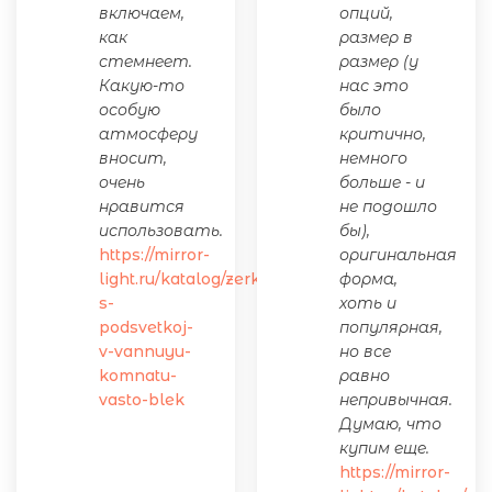
включаем,
опций,
как
размер в
стемнеет.
размер (у
Какую-то
нас это
особую
было
атмосферу
критично,
вносит,
немного
очень
больше - и
нравится
не подошло
использовать.
бы),
https://mirror-
оригинальная
light.ru/katalog/zerkalo-
форма,
s-
хоть и
podsvetkoj-
популярная,
v-vannuyu-
но все
komnatu-
равно
vasto-blek
непривычная.
Думаю, что
купим еще.
https://mirror-