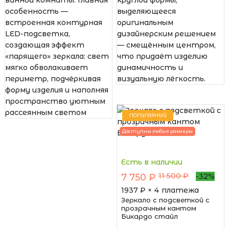
особенность —
выделяющееся
встроенная контурная
оригинальным
LED-подсветка,
дизайнерским решением
создающая эффект
— смещённым центром,
«парящего» зеркала: свет
что придаёт изделию
мягко обволакивает
динамичность и
периметр, подчёркивая
визуальную лёгкость.
форму изделия и наполняя
пространство уютным
рассеянным светом
ПОПУЛЯРНЫЙ
Доступны любые размеры
Есть в наличии
11 500 ₽
7 750 ₽
-32%
1937
₽ × 4 платежа
Зеркало с подсветкой с
прозрачным кантом
Бикардо стайл