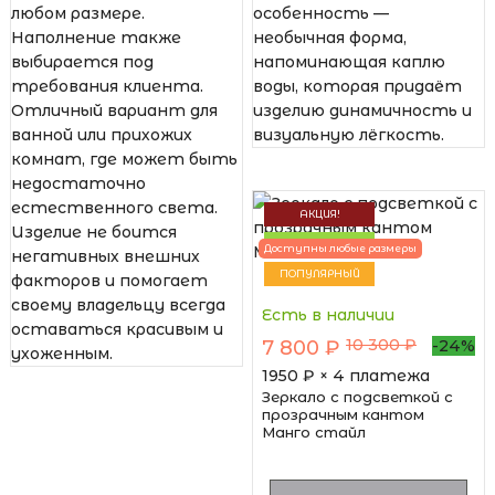
любом размере.
особенность —
Наполнение также
необычная форма,
выбирается под
напоминающая каплю
требования клиента.
воды, которая придаёт
Отличный вариант для
изделию динамичность и
ванной или прихожих
визуальную лёгкость.
комнат, где может быть
недостаточно
естественного света.
АКЦИЯ!
Изделие не боится
НОВИНКА
Доступны любые размеры
негативных внешних
ПОПУЛЯРНЫЙ
факторов и помогает
своему владельцу всегда
Есть в наличии
оставаться красивым и
10 300 ₽
7 800 ₽
-24%
ухоженным.
1950
₽ × 4 платежа
Зеркало с подсветкой с
прозрачным кантом
Манго стайл