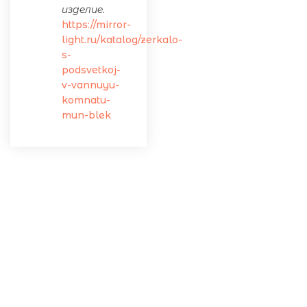
изделие.
https://mirror-
light.ru/katalog/zerkalo-
s-
podsvetkoj-
v-vannuyu-
komnatu-
mun-blek