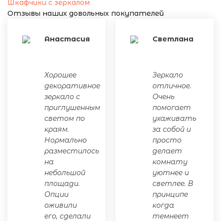
Шкафчики с зеркалом
Отзывы наших довольных покупателей
Анастасия
Светлана
Хорошее
Зеркало
декоративное
отличное.
зеркало с
Очень
приглушенным
помогает
светом по
ухаживать
краям.
за собой и
Нормально
просто
разместилось
делает
на
комнату
небольшой
уютнее и
площади.
светлее. В
Опции
принципе
оживили
когда
его, сделали
темнеет