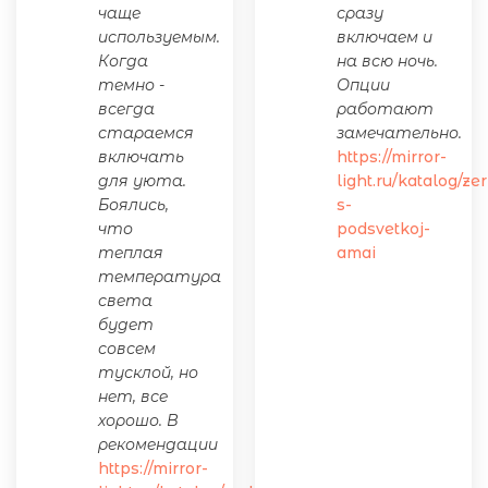
чаще
сразу
используемым.
включаем и
Когда
на всю ночь.
темно -
Опции
всегда
работают
стараемся
замечательно.
включать
https://mirror-
для уюта.
light.ru/katalog/ze
Боялись,
s-
что
podsvetkoj-
теплая
amai
температура
света
будет
совсем
тусклой, но
нет, все
хорошо. В
рекомендации
https://mirror-