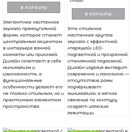
стайл
В КОРЗИНУ
В КОРЗИНУ
Элегантное настенное
зеркало прямоугольной
Это стильное
формы, которое станет
настенное круглое
центральным акцентом
зеркало с эффектной
в интерьере ванной
«парящей» LED-
комнаты или прихожей.
подсветкой и прозрачной
Дизайн сочетает в себе
стеклянной подложкой.
минимализм и
Дизайн изделия выглядит
изысканность, а
современно и лаконично —
функциональные
отсутствие рамы
особенности делают его
подчёркивает
не только стильным, но и
минимализм, а мягкое
практичным элементом
свечение по контуру
пространства.
создаёт иллюзию
левитации.