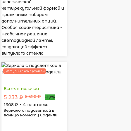
классической
четырехугольной формой и
привычным набором
дополнительных опций.
Особая характеристика -
необычное решение
светодиодной ленты,
создающей эффект
выпуклого стекла.
Доступны любые размеры
Есть в наличии
6 520 ₽
5 233 ₽
-19%
1308
₽ × 4 платежа
Зеркало с подсветкой в
ванную комнату Саденли