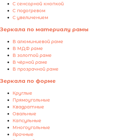
С сенсорной кнопкой
С подогревом
С увеличением
Зеркала по материалу рамы
В алюминиевой раме
В МДФ раме
В золотой раме
В чёрной раме
В прозрачной раме
Зеркала по форме
Круглые
Прямоугольные
Квадратные
Овальные
Капсульные
Многоугольные
Арочные