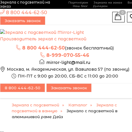
Зеркала с подсветкой на
Партнёрам
Зеркала на заказ
Во
-
+
заказ
Наш блог
Дилерам
ЭТО ЗЕРКАЛО МЫ
8 800 444-62-50
0
МОЖЕМ ИЗГОТОВИТЬ
Заказать звонок
ПО ВАШИМ
РАЗМЕРАМ
Производитель зеркал с подсветкой
8 800 444-62-50
(звонок бесплатный)
8-999-070-55-46
mirror-light@mail.ru
Москва, м. Академическая, ул. Вавилова 57 (по звонку)
ПН-ПТ с 9:00 до 20:00, СБ-ВС с 11:00 до 20:00
8 800 444-62-50
Заказать звонок
Зеркала с подсветкой
Каталог
Зеркала с
подсветкой в ванную
Зеркало с подсветкой в
алюминиевой раме Дейз