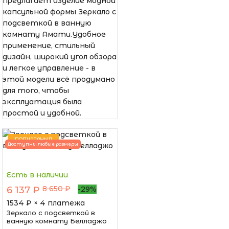
предлагает изделие модной
капсульной формы Зеркало с
подсветкой в ванную
комнату Амати.Удобное
применение, стильный
дизайн, широкий угол обзора
и легкое управление - в
этой модели всё продумано
для того, чтобы
эксплуатация была
простой и удобной.
ПОПУЛЯРНЫЙ
Доступны любые размеры
Есть в наличии
8 650 ₽
6 137 ₽
-29%
1534
₽ × 4 платежа
Зеркало с подсветкой в
ванную комнату Белладжо