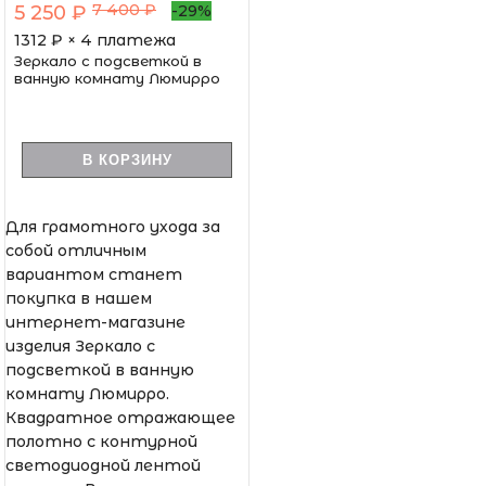
7 400 ₽
5 250 ₽
-29%
1312
₽ × 4 платежа
Зеркало с подсветкой в
ванную комнату Люмирро
В КОРЗИНУ
Для грамотного ухода за
собой отличным
вариантом станет
покупка в нашем
интернет-магазине
изделия Зеркало с
подсветкой в ванную
комнату Люмирро.
Квадратное отражающее
полотно с контурной
светодиодной лентой