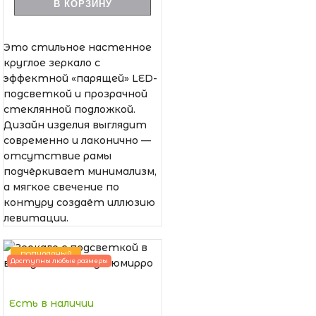
В КОРЗИНУ
Это стильное настенное
круглое зеркало с
эффектной «парящей» LED-
подсветкой и прозрачной
стеклянной подложкой.
Дизайн изделия выглядит
современно и лаконично —
отсутствие рамы
подчёркивает минимализм,
а мягкое свечение по
контуру создаёт иллюзию
левитации.
ПОПУЛЯРНЫЙ
Доступны любые размеры
Есть в наличии