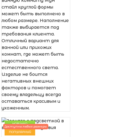
ванную комнату Мун
стайл круглой формы
может быть выполнено в
любом размере. Наполнение
также выбирается под
требования клиента.
Отличный вариант для
ванной или прихожих
комнат, где может быть
недостаточно
естественного света.
Изделие не боится
негативных внешних
факторов и помогает
своему владельцу всегда
оставаться красивым и
ухоженным.
НОВИНКА
Доступны любые размеры
ПОПУЛЯРНЫЙ