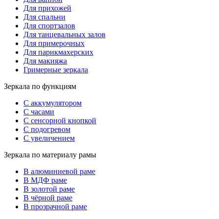
Для прихожей
Для спальни
Для спортзалов
Для танцевальных залов
Для примерочных
Для парикмахерских
Для макияжа
Гримерные зеркала
Зеркала по функциям
С аккумулятором
С часами
С сенсорной кнопкой
С подогревом
С увеличением
Зеркала по материалу рамы
В алюминиевой раме
В МДФ раме
В золотой раме
В чёрной раме
В прозрачной раме