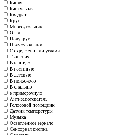
Капля
Капсульная
Квадрат
Круг
Многоугольник
Овал
Полукруг
Прямоугольник
С скругленными углами
Трапеция
В ванную
В гостиную
В детскую
В прихожую
В спальню
в примерочную
Антизапотеватель
Голосовой помощник
Датчик температуры
Музыка
Осветлённое зеркало
Сенсорная кнопка