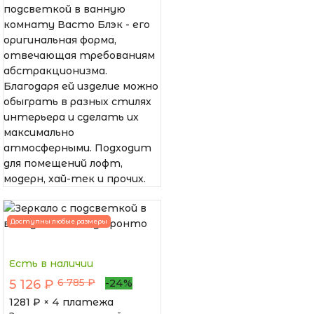
подсветкой в ванную
комнату Васто Блэк - его
оригинальная форма,
отвечающая требованиям
абстракционизма.
Благодаря ей изделие можно
обыграть в разных стилях
интерьера и сделать их
максимально
атмосферными. Подходит
для помещений лофт,
модерн, хай-тек и прочих.
Доступны любые размеры
Есть в наличии
6 785 ₽
5 126 ₽
-24%
1281
₽ × 4 платежа