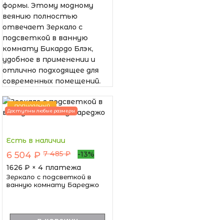
формы. Этому модному
веянию полностью
отвечает Зеркало с
подсветкой в ванную
комнату Бикардо Блэк,
удобное в применении и
отлично подходящее для
современных помещений.
ПОПУЛЯРНЫЙ
Доступны любые размеры
Есть в наличии
7 485 ₽
6 504 ₽
-13%
1626
₽ × 4 платежа
Зеркало с подсветкой в
ванную комнату Бареджо