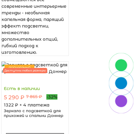
современные интерьерные
тренды - необычная
капельная форма, парящий
эффект подсветки,
множество
дополнительных опций,
гибкий подход к
изготовлению.
ПОПУЛЯРНЫЙ
Доступны любые размеры
Есть в наличии
7 865 ₽
5 290 ₽
-32%
1322
₽ × 4 платежа
Зеркало с подсветкой для
прихожей и спальни Доннер