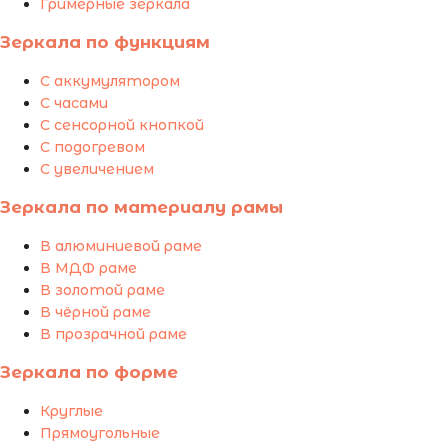
Гримерные зеркала
Зеркала по функциям
С аккумулятором
С часами
С сенсорной кнопкой
С подогревом
С увеличением
Зеркала по материалу рамы
В алюминиевой раме
В МДФ раме
В золотой раме
В чёрной раме
В прозрачной раме
Зеркала по форме
Круглые
Прямоугольные