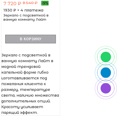
8 540 ₽
7 720 ₽
-9%
1930
₽ × 4 платежа
Зеркало с подсветкой в
ванную комнату Лайт
В КОРЗИНУ
Зеркало с подсветкой в
ванную комнату Лайт в
модной трендовой
капельной форме гибко
изготавливается под
пожелания клиента к
размеру, температуре
света, наличию множества
дополнительных опций.
Красоту усиливает
парящий эффект.