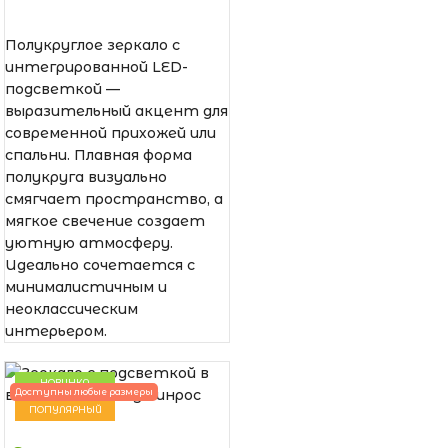
Полукруглое зеркало с
интегрированной LED-
подсветкой —
выразительный акцент для
современной прихожей или
спальни. Плавная форма
полукруга визуально
смягчает пространство, а
мягкое свечение создает
уютную атмосферу.
Идеально сочетается с
минималистичным и
неоклассическим
интерьером.
НОВИНКА
Доступны любые размеры
ПОПУЛЯРНЫЙ