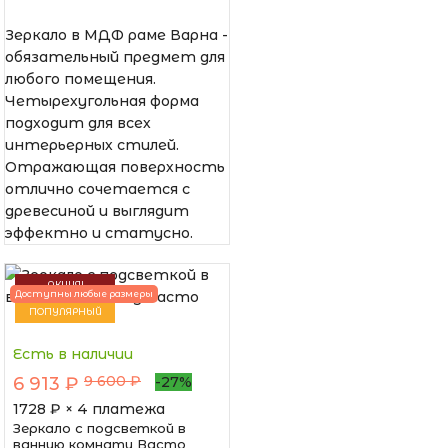
Зеркало в МДФ раме Варна -
обязательный предмет для
любого помещения.
Четырехугольная форма
подходит для всех
интерьерных стилей.
Отражающая поверхность
отлично сочетается с
древесиной и выглядит
эффектно и статусно.
АКЦИЯ!
Доступны любые размеры
ПОПУЛЯРНЫЙ
Есть в наличии
9 600 ₽
6 913 ₽
-27%
1728
₽ × 4 платежа
Зеркало с подсветкой в
ванную комнату Васто