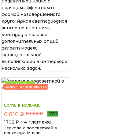
подсветкой Эрика с
парящим эффектом и
формой незавершенного
круга. Яркая светодиодная
лента по внешнему
контуру и наличие
дополнительных опций
делает модель
функциональной,
выполняющей в интерьере
несколько задач.
НОВИНКА
Доступны любые размеры
Есть в наличии
8 220 ₽
6 810 ₽
-17%
1702
₽ × 4 платежа
Зеркало с подсветкой в
прихожую Милла